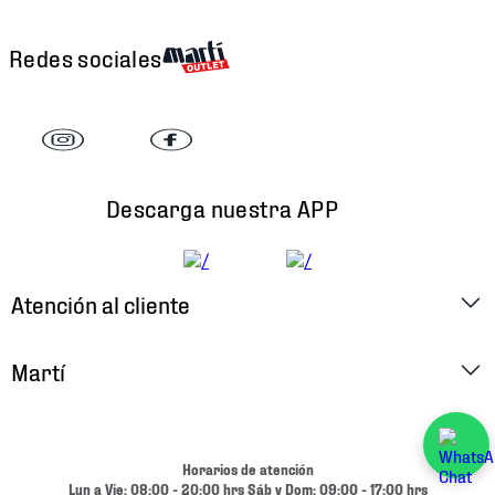
Redes sociales
Descarga nuestra APP
Atención al cliente
Factura Electrónica
Martí
Preguntas Frecuentes
Historia
Métodos de Pago
Ubica tu Tienda
Horarios de atención
Cambios y Devoluciones
Lun a Vie: 08:00 - 20:00 hrs Sáb y Dom: 09:00 - 17:00 hrs