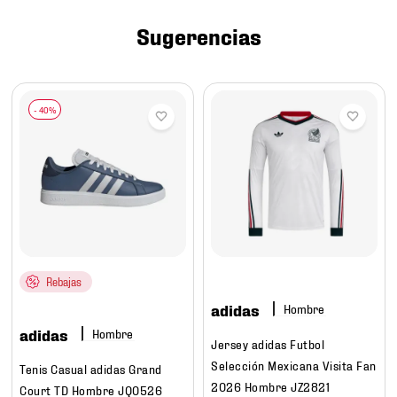
7
.
mochilas
Sugerencias
8
.
chivas
9
.
tenis niño
10
.
tenis nike
Rebajas
adidas
Hombre
adidas
Hombre
Jersey adidas Futbol
Selección Mexicana Visita Fan
Tenis Casual adidas Grand
2026 Hombre JZ2821
Court TD Hombre JQ0526