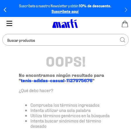
Suscríbete a nuestro Newsletter y obtén
10% de descuento.
Suscríbete aquí
Buscar productos
OOPS!
TÉRMINOS MÁS
BUSCADOS
1
.
tenis mujer
No encontramos ningún resultado para
"
tenis-adidas-casual-1127975676
"
2
.
tenis hombre
¿Qué debo hacer?
3
.
tenis
4
.
tenis futbol
Comprueba los términos ingresados
Intenta utilizar una sola palabra
5
.
mochila
Utiliza términos genéricos en la búsqueda
Intenta buscar sinónimos del término
6
.
jersey
deseado