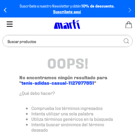
Suscríbete a nuestro Newsletter y obtén
10% de descuento.
Suscríbete aquí
Buscar productos
OOPS!
TÉRMINOS MÁS
BUSCADOS
1
.
tenis mujer
No encontramos ningún resultado para
"
tenis-adidas-casual-1127977851
"
2
.
tenis hombre
¿Qué debo hacer?
3
.
tenis
4
.
tenis futbol
Comprueba los términos ingresados
Intenta utilizar una sola palabra
5
.
mochila
Utiliza términos genéricos en la búsqueda
Intenta buscar sinónimos del término
6
.
jersey
deseado