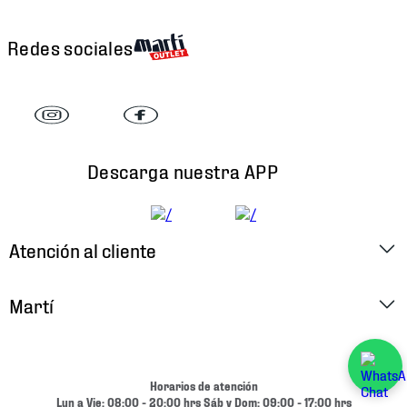
Redes sociales
Descarga nuestra APP
Atención al cliente
Factura Electrónica
Martí
Preguntas Frecuentes
Historia
Métodos de Pago
Ubica tu Tienda
Horarios de atención
Cambios y Devoluciones
Lun a Vie: 08:00 - 20:00 hrs Sáb y Dom: 09:00 - 17:00 hrs