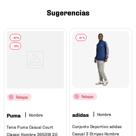
7
.
mochilas
Sugerencias
8
.
chivas
9
.
tenis niño
10
.
tenis nike
-
21 %
Rebajas
Rebajas
adidas
Hombre
Puma
Hombre
Conjunto Deportivo adidas
Tenis Puma Casual Court
Casual 3 Stripes Hombre
Classic Hombre 395018 20