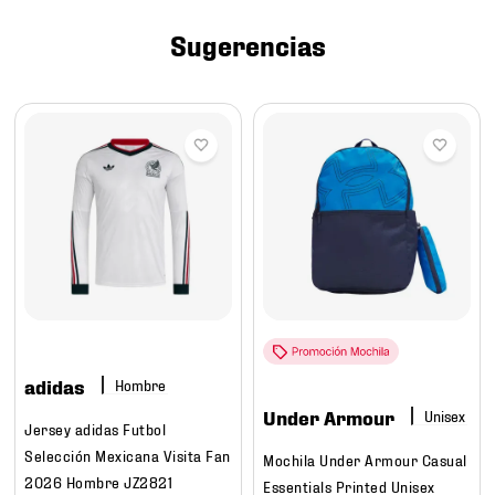
7
.
mochilas
Sugerencias
8
.
chivas
9
.
tenis niño
10
.
tenis nike
adidas
Hombre
Under Armour
Jersey adidas Futbol
Selección Mexicana Visita Fan
Mochila Under Armour Casual
2026 Hombre JZ2821
Essentials Printed Unisex