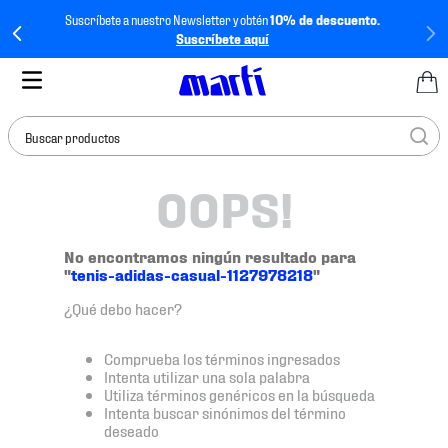
Suscríbete a nuestro Newsletter y obtén
10% de descuento.
Suscríbete aquí
Buscar productos
OOPS!
TÉRMINOS MÁS
BUSCADOS
1
.
tenis mujer
No encontramos ningún resultado para
"
tenis-adidas-casual-1127978218
"
2
.
tenis hombre
¿Qué debo hacer?
3
.
tenis
4
.
tenis futbol
Comprueba los términos ingresados
Intenta utilizar una sola palabra
5
.
jersey
Utiliza términos genéricos en la búsqueda
Intenta buscar sinónimos del término
6
.
mochila
deseado