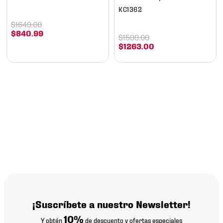
KC1362
$
1649
.
00
$
840
.
99
$
1599
.
00
$
1263
.
00
¡Suscríbete a nuestro Newsletter!
10%
Y obtén
de descuento y ofertas especiales