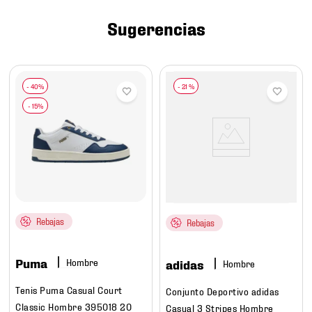
7
.
chivas
Sugerencias
8
.
mochilas
9
.
tenis niño
10
.
tenis nike
-
21 %
Rebajas
Rebajas
Puma
Hombre
adidas
Hombre
Tenis Puma Casual Court
Conjunto Deportivo adidas
Classic Hombre 395018 20
Casual 3 Stripes Hombre