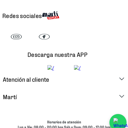
Redes sociales
Descarga nuestra APP
Atención al cliente
Factura Electrónica
Martí
Preguntas Frecuentes
Historia
Métodos de Pago
Ubica tu Tienda
Horarios de atención
Cambios y Devoluciones
Lun a Vie: 08:00 - 20:00 hrs Sáb y Dom: 09:00 - 17:00 hrs