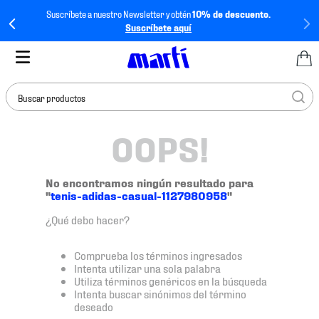
Suscríbete a nuestro Newsletter y obtén
10% de descuento.
Suscríbete aquí
Buscar productos
OOPS!
TÉRMINOS MÁS
BUSCADOS
1
.
tenis mujer
No encontramos ningún resultado para
"
tenis-adidas-casual-1127980958
"
2
.
tenis hombre
¿Qué debo hacer?
3
.
tenis
4
.
tenis futbol
Comprueba los términos ingresados
Intenta utilizar una sola palabra
5
.
jersey
Utiliza términos genéricos en la búsqueda
Intenta buscar sinónimos del término
6
.
mochila
deseado