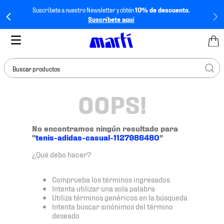
Suscríbete a nuestro Newsletter y obtén
10% de descuento.
Suscríbete aquí
Buscar productos
OOPS!
TÉRMINOS MÁS
BUSCADOS
1
.
tenis mujer
No encontramos ningún resultado para
"
tenis-adidas-casual-1127986480
"
2
.
tenis hombre
¿Qué debo hacer?
3
.
tenis
4
.
tenis futbol
Comprueba los términos ingresados
Intenta utilizar una sola palabra
5
.
mochila
Utiliza términos genéricos en la búsqueda
Intenta buscar sinónimos del término
6
.
jersey
deseado