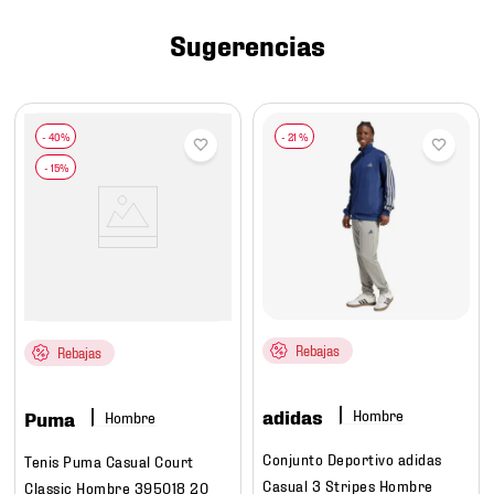
7
.
mochilas
Sugerencias
8
.
chivas
9
.
tenis niño
10
.
tenis nike
-
21 %
Rebajas
Rebajas
adidas
Hombre
Puma
Hombre
Conjunto Deportivo adidas
Tenis Puma Casual Court
Casual 3 Stripes Hombre
Classic Hombre 395018 20