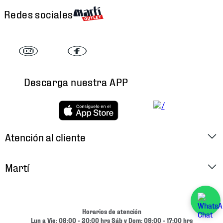
Redes sociales
Descarga nuestra APP
Atención al cliente
Factura Electrónica
Martí
Preguntas Frecuentes
Historia
Métodos de Pago
Ubica tu Tienda
Horarios de atención
Cambios y Devoluciones
Lun a Vie: 08:00 - 20:00 hrs Sáb y Dom: 09:00 - 17:00 hrs