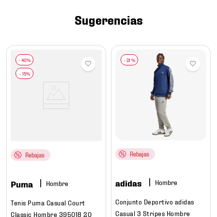
7
.
mochilas
Sugerencias
8
.
chivas
9
.
tenis niño
10
.
tenis nike
-
21 %
Rebajas
Rebajas
adidas
Hombre
Puma
Hombre
Conjunto Deportivo adidas
Tenis Puma Casual Court
Casual 3 Stripes Hombre
Classic Hombre 395018 20