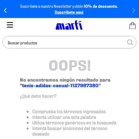
Suscríbete a nuestro Newsletter y obtén
10% de descuento.
Suscríbete aquí
Buscar productos
OOPS!
TÉRMINOS MÁS
BUSCADOS
1
.
tenis mujer
No encontramos ningún resultado para
"
tenis-adidas-casual-1127987380
"
2
.
tenis hombre
¿Qué debo hacer?
3
.
tenis
4
.
tenis futbol
Comprueba los términos ingresados
Intenta utilizar una sola palabra
5
.
mochila
Utiliza términos genéricos en la búsqueda
Intenta buscar sinónimos del término
6
.
jersey
deseado