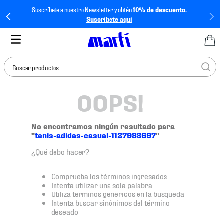
Suscríbete a nuestro Newsletter y obtén
10% de descuento.
Suscríbete aquí
Buscar productos
OOPS!
TÉRMINOS MÁS
BUSCADOS
1
.
tenis mujer
No encontramos ningún resultado para
"
tenis-adidas-casual-1127988697
"
2
.
tenis hombre
¿Qué debo hacer?
3
.
tenis
4
.
tenis futbol
Comprueba los términos ingresados
Intenta utilizar una sola palabra
5
.
jersey
Utiliza términos genéricos en la búsqueda
Intenta buscar sinónimos del término
6
.
mochila
deseado