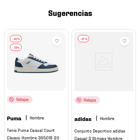
7
.
chivas
Sugerencias
8
.
mochilas
9
.
tenis niño
10
.
tenis nike
-
21 %
Rebajas
Rebajas
Puma
Hombre
adidas
Hombre
Tenis Puma Casual Court
Conjunto Deportivo adidas
Classic Hombre 395018 20
Casual 3 Stripes Hombre