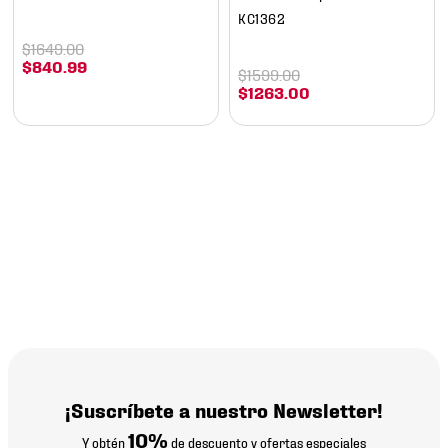
KC1362
$
1649
.
00
$
840
.
99
$
1599
.
00
$
1263
.
00
¡Suscríbete a nuestro Newsletter!
10%
Y obtén
de descuento y ofertas especiales