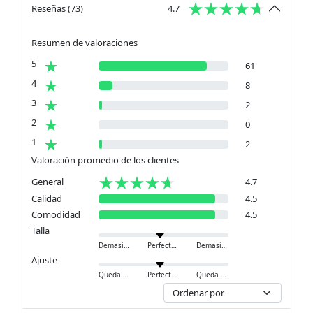
Reseñas
(
73
)
4.7
Resumen de valoraciones
5
61
4
8
3
2
2
0
1
2
Valoración promedio de los clientes
General
4.7
Calidad
4.5
Comodidad
4.5
Talla
Demasiado pequeño
Perfecto
Demasiado grande
Ajuste
Queda ajustado
Perfecto
Queda holgado