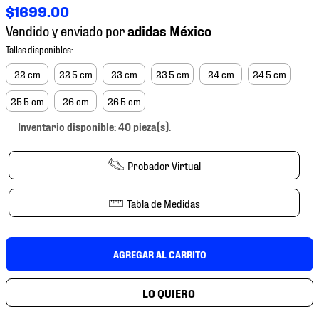
7
.
mochilas
$
1699
.
00
Vendido y enviado por
8
.
tenis niño
9
.
chivas
22 cm
22.5 cm
23 cm
23.5 cm
24 cm
24.5 cm
10
.
tenis nike
25.5 cm
26 cm
26.5 cm
Inventario disponible: 40 pieza(s).
Probador Virtual
Tabla de Medidas
AGREGAR AL CARRITO