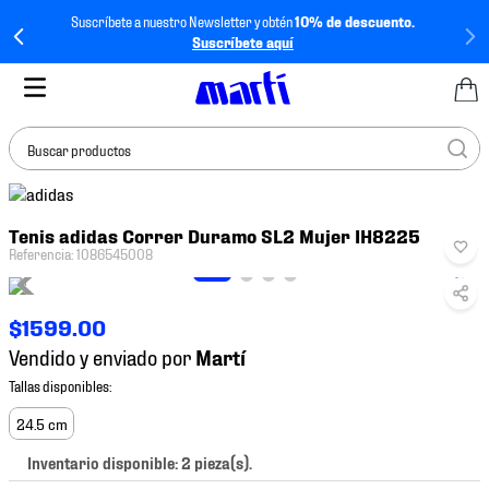
Suscríbete a nuestro Newsletter y obtén
10% de descuento.
Suscríbete aquí
Buscar productos
TÉRMINOS MÁS
Tenis adidas Correr Duramo SL2 Mujer IH8225
BUSCADOS
Referencia
:
1086545008
1
.
tenis mujer
2
.
tenis hombre
$
1599
.
00
3
.
tenis
Vendido y enviado por
4
.
tenis futbol
5
.
mochila
24.5 cm
6
.
jersey
Inventario disponible: 2 pieza(s).