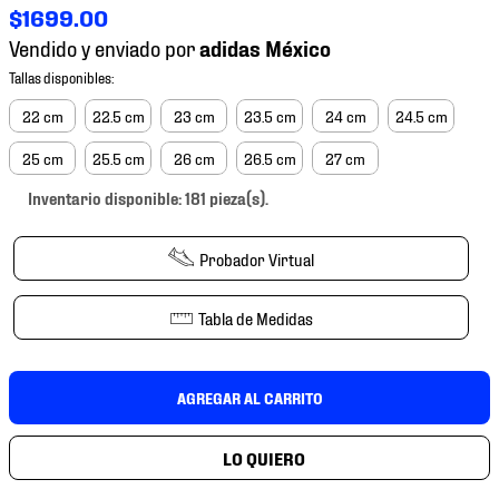
7
.
mochilas
$
1699
.
00
Vendido y enviado por
8
.
chivas
9
.
tenis niño
22 cm
22.5 cm
23 cm
23.5 cm
24 cm
24.5 cm
10
.
tenis nike
25 cm
25.5 cm
26 cm
26.5 cm
27 cm
Inventario disponible: 181 pieza(s).
Probador Virtual
Tabla de Medidas
AGREGAR AL CARRITO