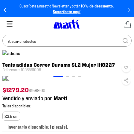
Suscríbete a nuestro Newsletter y obtén
10% de descuento.
Suscríbete aquí
Buscar productos
TÉRMINOS MÁS
Tenis adidas Correr Duramo SL2 Mujer IH8227
BUSCADOS
Referencia
:
1086561006
1
.
tenis mujer
2
.
tenis hombre
$
1279
.
20
$
1599
.
00
3
.
tenis
Vendido y enviado por
4
.
tenis futbol
5
.
jersey
23.5 cm
6
.
mochila
Inventario disponible: 1 pieza(s).