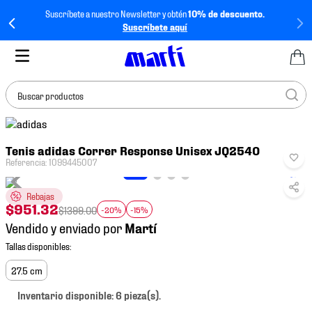
Suscríbete a nuestro Newsletter y obtén
10% de descuento.
Suscríbete aquí
Buscar productos
TÉRMINOS MÁS
Tenis adidas Correr Response Unisex JQ2540
BUSCADOS
Referencia
:
1099445007
1
.
tenis mujer
Rebajas
2
.
tenis hombre
$
951
.
32
$
1399
.
00
-20%
-15%
3
.
tenis
Vendido y enviado por
4
.
jersey
5
.
tenis futbol
27.5 cm
6
.
mochila
Inventario disponible: 6 pieza(s).