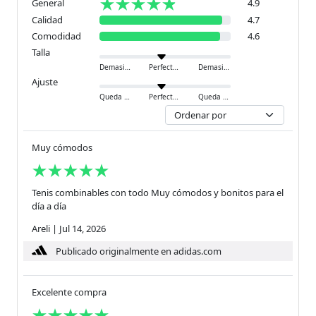
General
4.9
Calidad
4.7
Comodidad
4.6
Talla
Demasiado pequeño
Perfecto
Demasiado grande
Ajuste
Queda ajustado
Perfecto
Queda holgado
Muy cómodos
Tenis combinables con todo Muy cómodos y bonitos para el
día a día
Areli
|
Jul 14, 2026
Publicado originalmente en adidas.com
Excelente compra