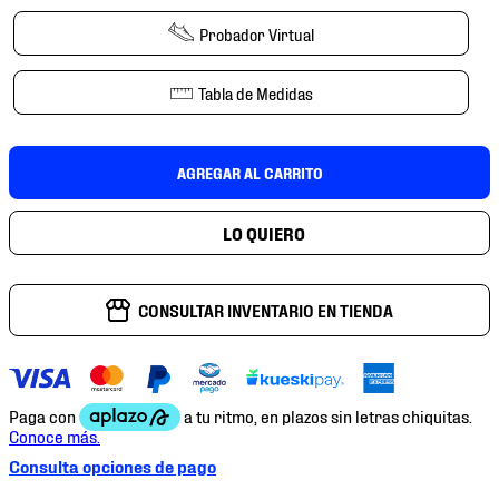
7
.
chivas
Probador Virtual
8
.
mochilas
9
.
tenis niño
Tabla de Medidas
10
.
tenis nike
AGREGAR AL CARRITO
CONSULTAR INVENTARIO EN TIENDA
Consulta opciones de pago