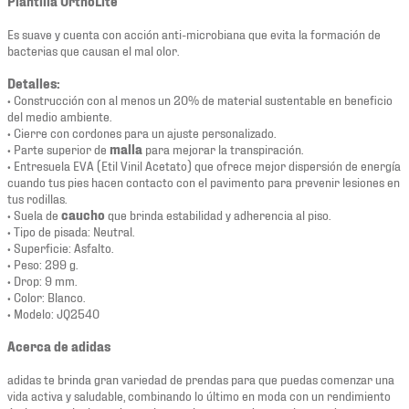
Plantilla OrthoLite
Es suave y cuenta con acción anti-microbiana que evita la formación de
bacterias que causan el mal olor.
Detalles:
• Construcción con al menos un 20% de material sustentable en beneficio
del medio ambiente.
• Cierre con cordones para un ajuste personalizado.
• Parte superior de
malla
para mejorar la transpiración.
• Entresuela EVA (Etil Vinil Acetato) que ofrece mejor dispersión de energía
cuando tus pies hacen contacto con el pavimento para prevenir lesiones en
tus rodillas.
• Suela de
caucho
que brinda estabilidad y adherencia al piso.
• Tipo de pisada: Neutral.
• Superficie: Asfalto.
• Peso: 299 g.
• Drop: 9 mm.
• Color: Blanco.
• Modelo: JQ2540
Acerca de adidas
adidas te brinda gran variedad de prendas para que puedas comenzar una
vida activa y saludable, combinando lo último en moda con un rendimiento