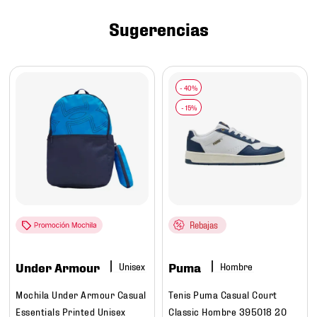
7
.
chivas
Sugerencias
8
.
mochilas
9
.
tenis niño
10
.
tenis nike
Rebajas
Under Armour
Puma
Hombre
Mochila Under Armour Casual
Tenis Puma Casual Court
Essentials Printed Unisex
Classic Hombre 395018 20