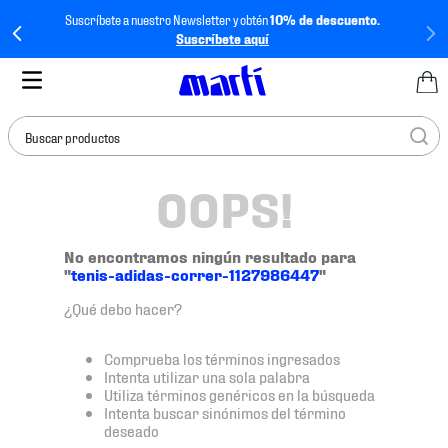
Suscríbete a nuestro Newsletter y obtén
10% de descuento.
Suscríbete aquí
Buscar productos
OOPS!
TÉRMINOS MÁS
BUSCADOS
1
.
tenis mujer
No encontramos ningún resultado para
"
tenis-adidas-correr-1127986447
"
2
.
tenis hombre
¿Qué debo hacer?
3
.
tenis
4
.
jersey
Comprueba los términos ingresados
Intenta utilizar una sola palabra
5
.
tenis futbol
Utiliza términos genéricos en la búsqueda
Intenta buscar sinónimos del término
6
.
mochila
deseado