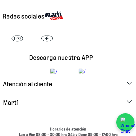
Redes sociales
Descarga nuestra APP
Atención al cliente
Factura Electrónica
Martí
Preguntas Frecuentes
Historia
Métodos de Pago
Ubica tu Tienda
Horarios de atención
Cambios y Devoluciones
Lun a Vie: 08:00 - 20:00 hrs Sáb y Dom: 09:00 - 17:00 hrs