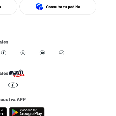
s
Consulta tu pedido
ales
ales
nuestra APP