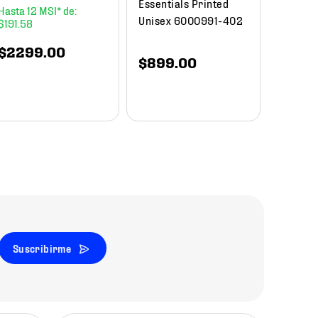
Essentials Printed
12
Unisex 6000991-402
$
191
.
58
$
1649
.
00
$
840
$
2299
.
00
$
899
.
00
Suscribirme