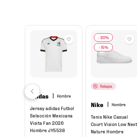
8
.
chivas
9
.
tenis niño
10
.
tenis nike
Rebajas
adidas
Hombre
Nike
Hombre
Jersey adidas Futbol
Selección Mexicana
Tenis Nike Casual
Visita Fan 2026
Court Vision Low Nex
Hombre JY5538
Nature Hombre