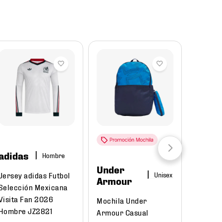
Reba
adidas
Hombre
Under
Puma
Jersey adidas Futbol
Armour
Selección Mexicana
Tenis P
Visita Fan 2026
Mochila Under
Court C
Hombre JZ2821
Armour Casual
395018