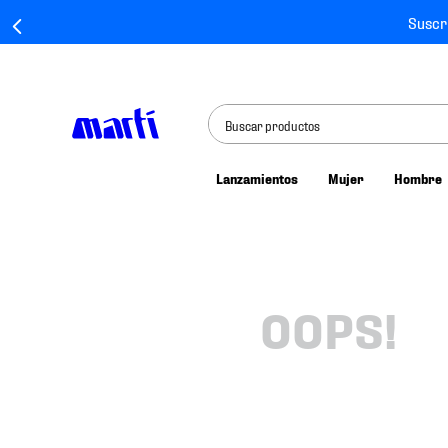
Suscr
Buscar productos
Lanzamientos
Mujer
Hombre
TÉRMINOS MÁS BUSCADOS
1
.
tenis mujer
2
.
tenis hombre
3
.
tenis
OOPS!
4
.
tenis futbol
5
.
jersey
6
.
mochila
7
.
mochilas