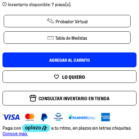
7
.
chivas
Inventario disponible: 7 pieza(s).
8
.
mochilas
Probador Virtual
9
.
tenis niño
10
.
tenis nike
Tabla de Medidas
AGREGAR AL CARRITO
CONSULTAR INVENTARIO EN TIENDA