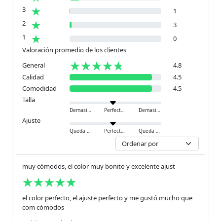
3
1
2
3
1
0
Valoración promedio de los clientes
General
4.8
Calidad
4.5
Comodidad
4.5
Talla
Demasiado pequeño
Perfecto
Demasiado grande
Ajuste
Queda ajustado
Perfecto
Queda holgado
muy cómodos, el color muy bonito y excelente ajust
el color perfecto, el ajuste perfecto y me gustó mucho que
com cómodos