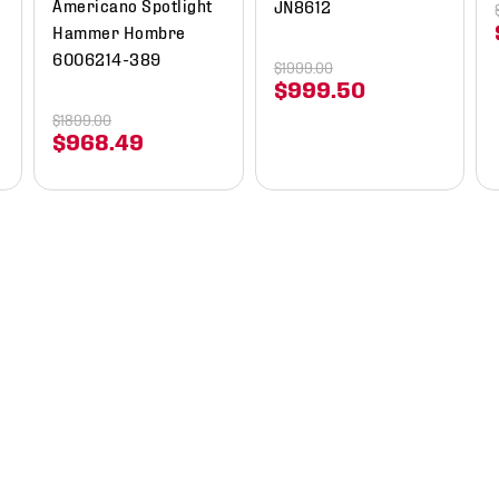
Americano Spotlight
JN8612
Hammer Hombre
6006214-389
$
1999
.
00
$
999
.
50
$
1899
.
00
$
968
.
49