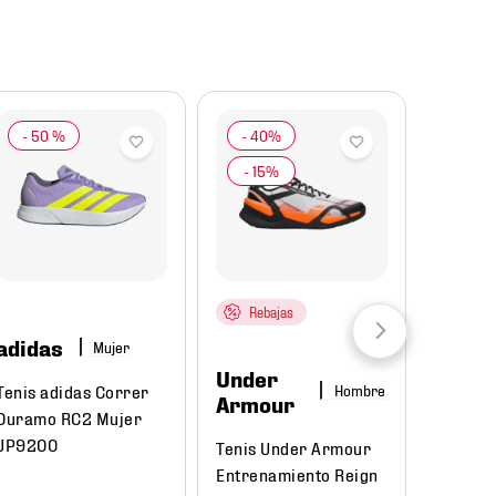
-
50 %
Rebajas
adidas
Mujer
Under
Tenis adidas Correr
Hombre
Armour
Duramo RC2 Mujer
JP9200
Tenis Under Armour
Entrenamiento Reign