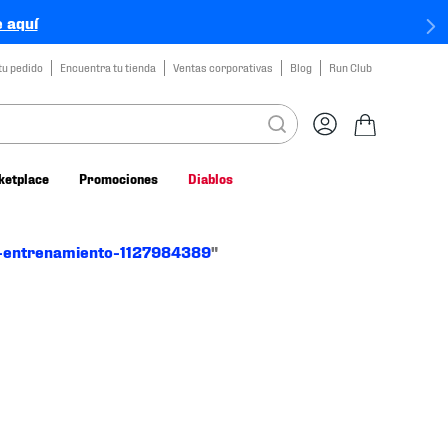
 aquí
tu pedido
Encuentra tu tienda
Ventas corporativas
Blog
Run Club
ketplace
Promociones
Diablos
s-entrenamiento-1127984389
"