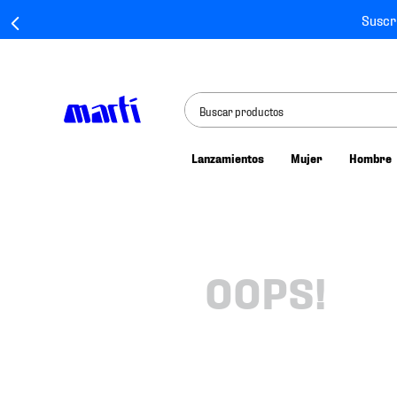
Suscr
Buscar productos
Lanzamientos
Mujer
Hombre
TÉRMINOS MÁS BUSCADOS
1
.
tenis mujer
2
.
tenis hombre
3
.
tenis
OOPS!
4
.
tenis futbol
5
.
jersey
6
.
mochila
7
.
mochilas