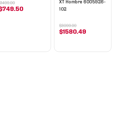
XT Hombre 6005926-
$
1499
.
00
$
749
.
50
102
$
3099
.
00
$
1580
.
49