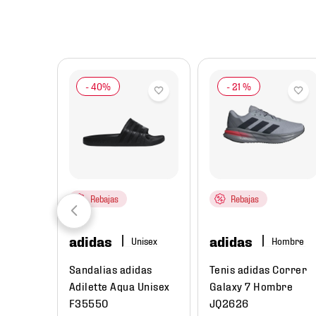
8
.
chivas
9
.
tenis niño
10
.
tenis nike
-
21 %
Rebajas
Rebajas
adidas
adidas
re
Hombre
ual
Sandalias adidas
Tenis adidas Correr
Low Next
Adilette Aqua Unisex
Galaxy 7 Hombre
e
F35550
JQ2626