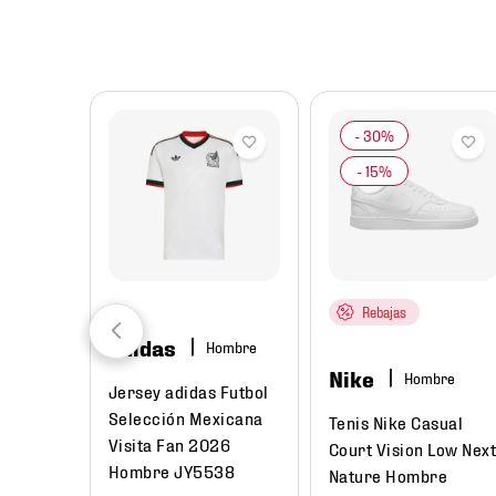
8
.
chivas
9
.
tenis niño
10
.
tenis nike
Rebajas
adidas
Hombre
Nike
Hombre
Jersey adidas Futbol
Selección Mexicana
Tenis Nike Casual
Visita Fan 2026
Court Vision Low Nex
Hombre JY5538
Nature Hombre