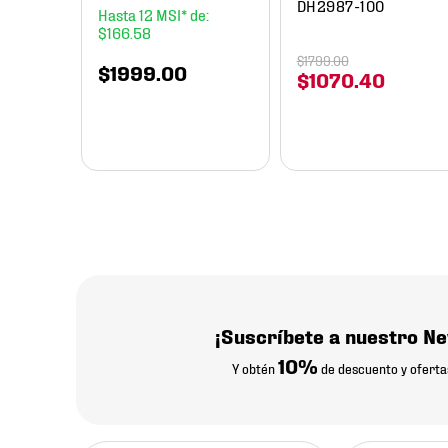
DH2987-100
12
$
166
.
58
$
1799
.
00
$
1999
.
00
$
1070
.
40
¡Suscríbete a nuestro Ne
10%
Y obtén
de descuento y oferta