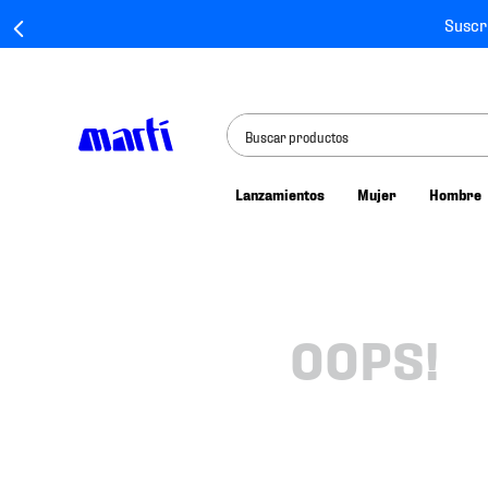
Suscr
Buscar productos
Lanzamientos
Mujer
Hombre
TÉRMINOS MÁS BUSCADOS
1
.
tenis mujer
2
.
tenis hombre
3
.
tenis
OOPS!
4
.
tenis futbol
5
.
jersey
6
.
mochila
7
.
mochilas