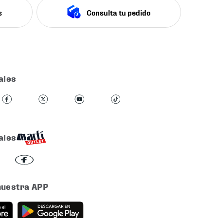
s
Consulta tu pedido
ales
ales
nuestra APP