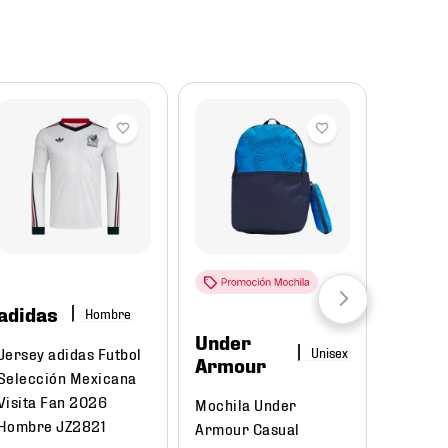
Reba
adidas
Hombre
Under
Puma
Jersey adidas Futbol
Armour
Selección Mexicana
Tenis P
Visita Fan 2026
Mochila Under
Court C
Hombre JZ2821
Armour Casual
395018