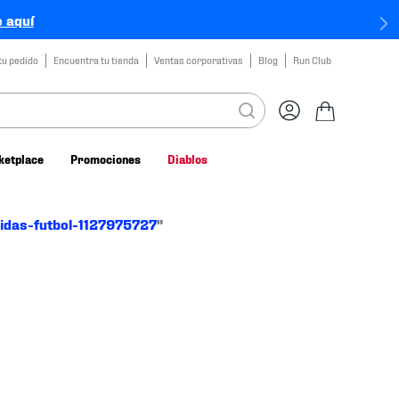
 aquí
tu pedido
Encuentra tu tienda
Ventas corporativas
Blog
Run Club
ketplace
Promociones
Diablos
didas-futbol-1127975727
"