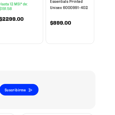
Essentials Printed
12
Unisex 6000991-402
$
191
.
58
$
1649
.
00
$
840
$
2299
.
00
$
899
.
00
Suscribirme