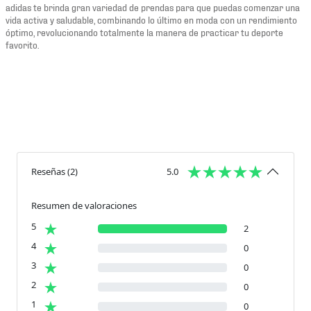
adidas te brinda gran variedad de prendas para que puedas comenzar una
vida activa y saludable, combinando lo último en moda con un rendimiento
óptimo, revolucionando totalmente la manera de practicar tu deporte
favorito.
Reseñas
(
2
)
5.0
Resumen de valoraciones
5
2
4
0
3
0
2
0
1
0