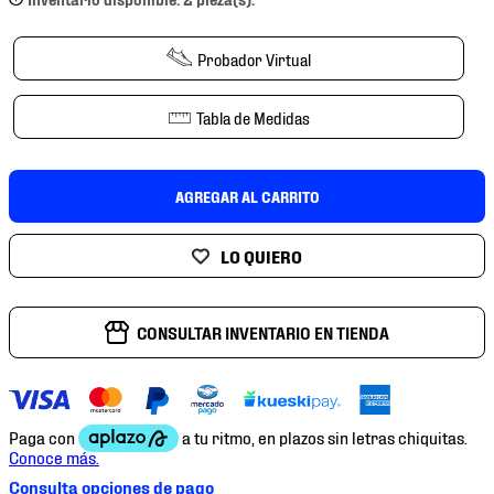
7
.
mochilas
8
.
chivas
Probador Virtual
9
.
tenis niño
Tabla de Medidas
10
.
tenis nike
AGREGAR AL CARRITO
CONSULTAR INVENTARIO EN TIENDA
Consulta opciones de pago