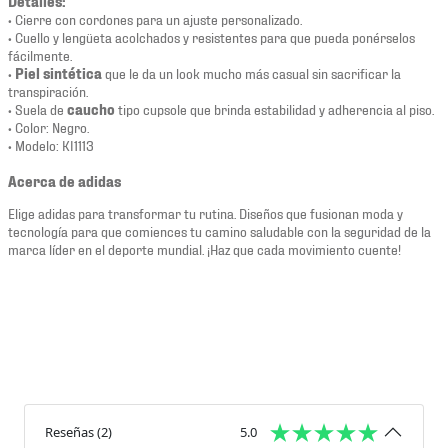
Detalles:
• Cierre con cordones para un ajuste personalizado.
• Cuello y lengüeta acolchados y resistentes para que pueda ponérselos
fácilmente.
•
Piel sintética
que le da un look mucho más casual sin sacrificar la
transpiración.
• Suela de
caucho
tipo cupsole que brinda estabilidad y adherencia al piso.
• Color: Negro.
• Modelo: KI1113
Acerca de adidas
Elige adidas para transformar tu rutina. Diseños que fusionan moda y
tecnología para que comiences tu camino saludable con la seguridad de la
marca líder en el deporte mundial. ¡Haz que cada movimiento cuente!
Reseñas
(
2
)
5.0