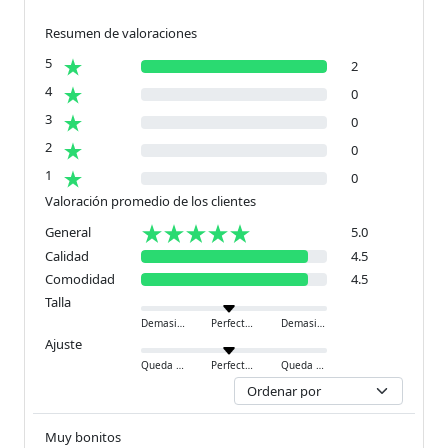
Resumen de valoraciones
5
2
4
0
3
0
2
0
1
0
Valoración promedio de los clientes
General
5.0
Calidad
4.5
Comodidad
4.5
Talla
Demasiado pequeño
Perfecto
Demasiado grande
Ajuste
Queda ajustado
Perfecto
Queda holgado
Muy bonitos