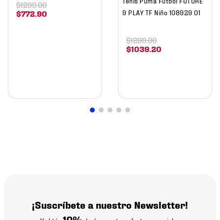
Tenis Puma Futbol FUTURE
$
1299
.
00
9 PLAY TF Niño 108929 01
$
772
.
90
$
1299
.
00
$
1039
.
20
¡Suscríbete a nuestro Newsletter!
10%