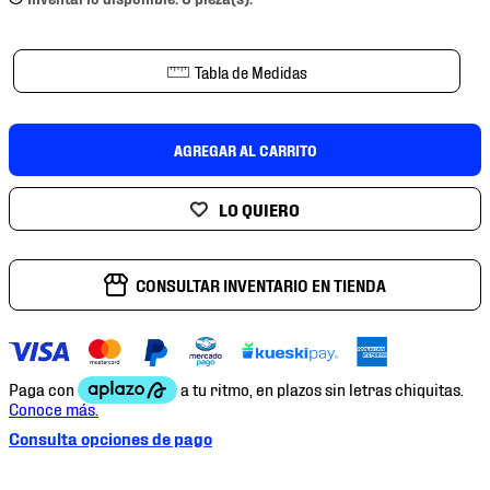
7
.
mochilas
8
.
chivas
Tabla de Medidas
9
.
tenis niño
10
.
tenis nike
AGREGAR AL CARRITO
CONSULTAR INVENTARIO EN TIENDA
Consulta opciones de pago