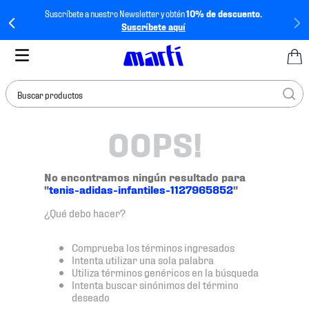
Suscríbete a nuestro Newsletter y obtén
10% de descuento.
Suscríbete aquí
Buscar productos
OOPS!
TÉRMINOS MÁS
BUSCADOS
1
.
tenis mujer
No encontramos ningún resultado para
"
tenis-adidas-infantiles-1127965852
"
2
.
tenis hombre
¿Qué debo hacer?
3
.
tenis
4
.
jersey
Comprueba los términos ingresados
Intenta utilizar una sola palabra
5
.
tenis futbol
Utiliza términos genéricos en la búsqueda
Intenta buscar sinónimos del término
6
.
mochila
deseado