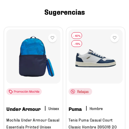
7
.
chivas
Sugerencias
8
.
mochilas
9
.
tenis niño
10
.
tenis nike
Rebajas
Under Armour
Puma
Hombre
Mochila Under Armour Casual
Tenis Puma Casual Court
Essentials Printed Unisex
Classic Hombre 395018 20