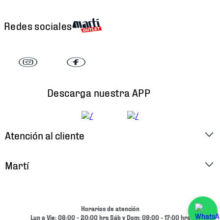
Redes sociales
Descarga nuestra APP
Atención al cliente
Factura Electrónica
Martí
Preguntas Frecuentes
Historia
Métodos de Pago
Ubica tu Tienda
Horarios de atención
Cambios y Devoluciones
Lun a Vie: 08:00 - 20:00 hrs Sáb y Dom: 09:00 - 17:00 hrs