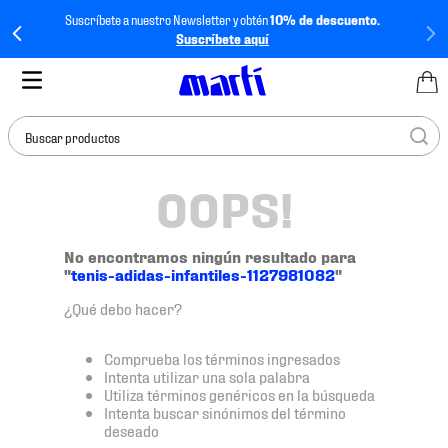
Suscríbete a nuestro Newsletter y obtén
10% de descuento.
Suscríbete aquí
Buscar productos
OOPS!
TÉRMINOS MÁS
BUSCADOS
1
.
tenis mujer
No encontramos ningún resultado para
"
tenis-adidas-infantiles-1127981082
"
2
.
tenis hombre
¿Qué debo hacer?
3
.
tenis
4
.
tenis futbol
Comprueba los términos ingresados
Intenta utilizar una sola palabra
5
.
jersey
Utiliza términos genéricos en la búsqueda
Intenta buscar sinónimos del término
6
.
mochila
deseado