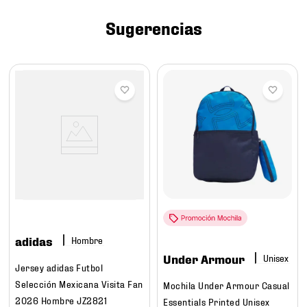
7
.
chivas
Sugerencias
8
.
mochilas
9
.
tenis niño
10
.
tenis nike
adidas
Hombre
Under Armour
Jersey adidas Futbol
Selección Mexicana Visita Fan
Mochila Under Armour Casual
2026 Hombre JZ2821
Essentials Printed Unisex