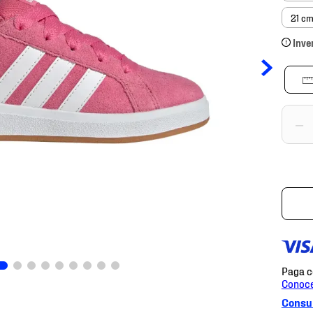
21 c
Inve
－
Consul