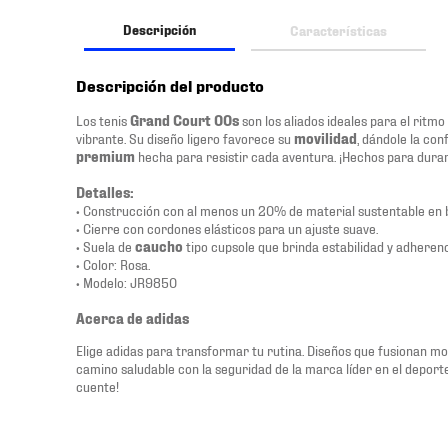
Descripción
Características
Descripción del producto
Los tenis
Grand Court 00s
son los aliados ideales para el ritmo
vibrante. Su diseño ligero favorece su
movilidad
, dándole la con
premium
hecha para resistir cada aventura. ¡Hechos para durar
Detalles:
• Construcción con al menos un 20% de material sustentable en 
• Cierre con cordones elásticos para un ajuste suave.
• Suela de
caucho
tipo cupsole que brinda estabilidad y adherenci
• Color: Rosa.
• Modelo: JR9850
Acerca de adidas
Elige adidas para transformar tu rutina. Diseños que fusionan m
camino saludable con la seguridad de la marca líder en el depor
cuente!