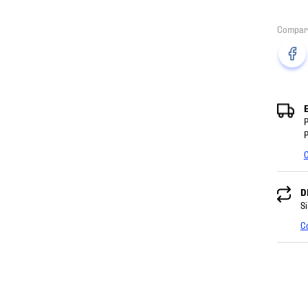
P
P
C
D
Si
C