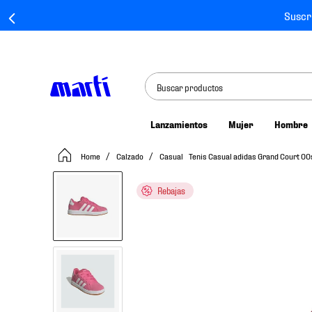
Suscr
Buscar productos
Lanzamientos
Mujer
Hombre
TÉRMINOS MÁS BUSCADOS
Calzado
Casual
Tenis Casual adidas Grand Court 0
1
.
tenis mujer
2
.
tenis hombre
Rebajas
3
.
tenis
4
.
jersey
5
.
tenis futbol
6
.
mochila
7
.
chivas