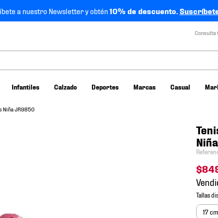
íbete a nuestro Newsletter y obtén
10% de descuento.
Suscríbete
Consulta 
Infantiles
Calzado
Deportes
Marcas
Casual
Mar
0s Niña JR9850
Teni
Niñ
Referen
$
84
Vendi
17 c