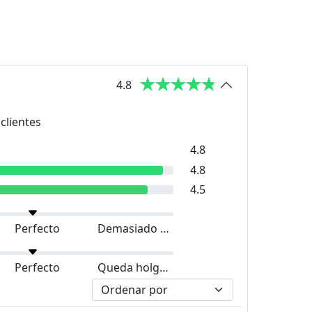
4.8
clientes
4.8
4.8
4.5
Perfecto
Demasiado grande
Perfecto
Queda holgado