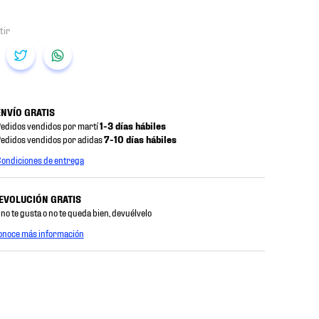
ENVÍO GRATIS
edidos vendidos por martí
1-3 días hábiles
edidos vendidos por adidas
7-10 días hábiles
ondiciones de entrega
EVOLUCIÓN GRATIS
 no te gusta o no te queda bien, devuélvelo
onoce más información