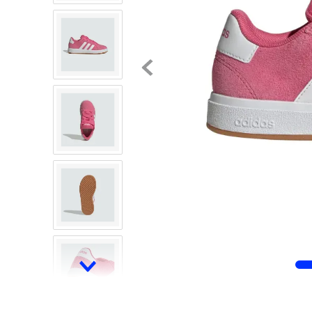
8
.
mochilas
9
.
tenis niño
10
.
tenis nike