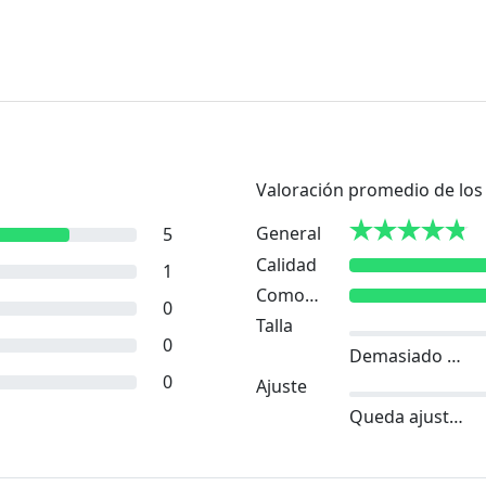
Valoración promedio de los 
General
5
Calidad
1
Comodidad
0
Talla
0
Demasiado pequeño
0
Ajuste
Queda ajustado