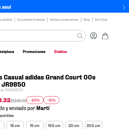
 aquí
tu pedido
Encuentra tu tienda
Ventas corporativas
Blog
Run Club
ketplace
Promociones
Diablos
s Casual adidas Grand Court 00s
a JR9850
cia
:
1105453001
9
.
32
-20%
-15%
$
1249
.
00
do y enviado por
m
18 cm
19 cm
19.5 cm
20 cm
20.5 cm