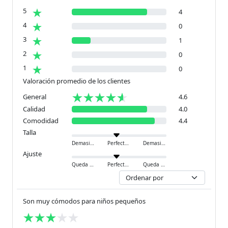
5
4
4
0
3
1
2
0
1
0
Valoración promedio de los clientes
General
4.6
Calidad
4.0
Comodidad
4.4
Talla
Demasiado pequeño
Perfecto
Demasiado grande
Ajuste
Queda ajustado
Perfecto
Queda holgado
Son muy cómodos para niños pequeños