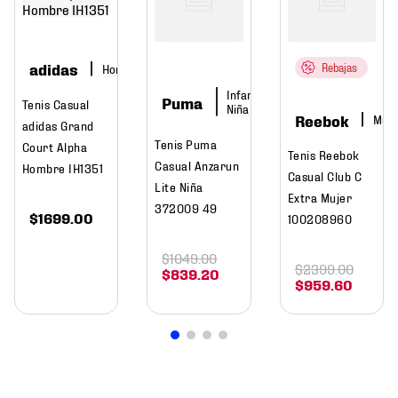
bre
adidas
Hombre
Rebajas
Infantiles,
Puma
Tenis Casual
Niña
Reebok
Muje
adidas Grand
Tenis Puma
Court Alpha
Tenis Reebok
Casual Anzarun
Hombre IH1351
Casual Club C
Lite Niña
Extra Mujer
372009 49
$
1699
.
00
100208960
$
1049
.
00
$
2399
.
00
$
839
.
20
$
959
.
60