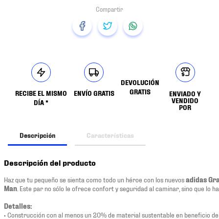
DEVOLUCIÓN
GRATIS
RECIBE EL MISMO
ENVÍO GRATIS
ENVIADO Y
VENDIDO
DÍA *
POR
Descripción
Características
Descripción del producto
Haz que tu pequeño se sienta como todo un héroe con los nuevos
adidas Gr
Man
. Este par no sólo le ofrece confort y seguridad al caminar, sino que lo h
Detalles:
• Construcción con al menos un 20% de material sustentable en beneficio de