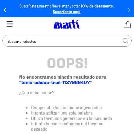
Suscríbete a nuestro Newsletter y obtén
10% de descuento.
Suscríbete aquí
Buscar productos
OOPS!
TÉRMINOS MÁS
BUSCADOS
1
.
tenis mujer
No encontramos ningún resultado para
"
tenis-adidas-trail-1127986407
"
2
.
tenis hombre
¿Qué debo hacer?
3
.
tenis
4
.
tenis futbol
Comprueba los términos ingresados
Intenta utilizar una sola palabra
5
.
jersey
Utiliza términos genéricos en la búsqueda
Intenta buscar sinónimos del término
6
.
mochila
deseado