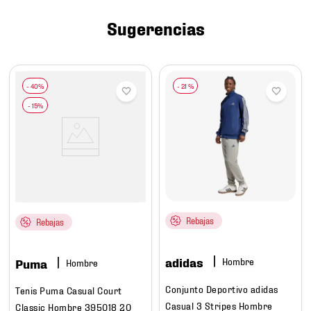
7
.
mochilas
Sugerencias
8
.
chivas
9
.
tenis niño
10
.
tenis nike
-
21 %
Rebajas
Rebajas
adidas
Hombre
Puma
Hombre
Conjunto Deportivo adidas
Tenis Puma Casual Court
Casual 3 Stripes Hombre
Classic Hombre 395018 20