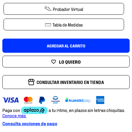
7
.
mochilas
Probador Virtual
8
.
chivas
9
.
tenis niño
Tabla de Medidas
10
.
tenis nike
AGREGAR AL CARRITO
CONSULTAR INVENTARIO EN TIENDA
Consulta opciones de pago