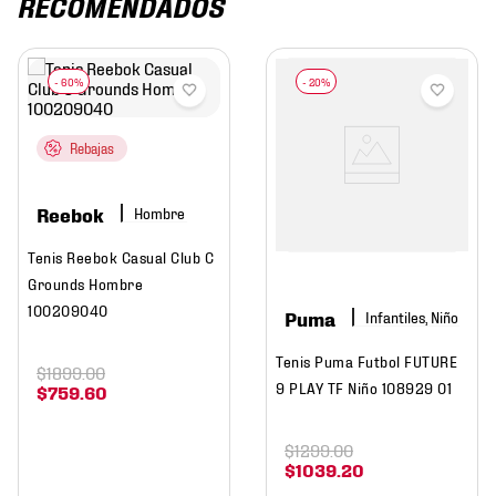
RECOMENDADOS
Rebajas
Reebok
Hombre
Tenis Reebok Casual Club C
Grounds Hombre
100209040
Puma
Infantiles, Niño
Tenis Puma Futbol FUTURE
$
1899
.
00
9 PLAY TF Niño 108929 01
$
759
.
60
$
1299
.
00
$
1039
.
20