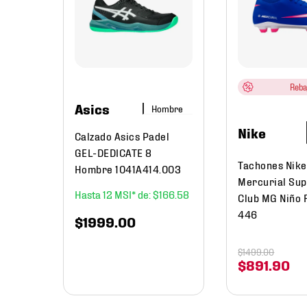
er
e
183
.
25
Reba
Asics
Hombre
Nike
Calzado Asics Padel
GEL-DEDICATE 8
Tachones Nike
Hombre 1041A414.003
Mercurial Sup
12
$
166
.
58
Club MG Niño 
446
$
1999
.
00
$
1499
.
00
$
891
.
90