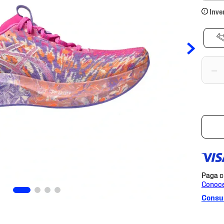
Inve
－
Consul