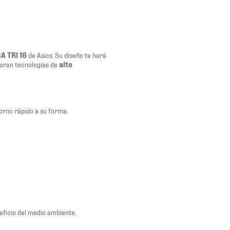
A TRI 16
de Asics. Su diseño te hará
poran tecnologías de
alto
rno rápido a su forma.
eficio del medio ambiente.