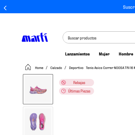
Suscr
Buscar productos
Lanzamientos
Mujer
Hombre
TÉRMINOS MÁS BUSCADOS
Calzado
Deportivo
Tenis Asics Correr NOOSA TRI 16
1
.
tenis mujer
2
.
tenis hombre
Rebajas
3
.
tenis
Últimas Piezas
4
.
tenis futbol
5
.
jersey
6
.
mochila
7
.
mochilas