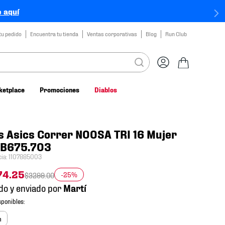
 aquí
tu pedido
Encuentra tu tienda
Ventas corporativas
Blog
Run Club
ketplace
Promociones
Diablos
s Asics Correr NOOSA TRI 16 Mujer
2B675.703
cia
:
1107885003
74
.
25
-25%
$
3299
.
00
do y enviado por
m