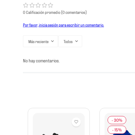
0 Calificación promedio
(0 comentarios)
Por favor, inicia sesión para escribir un comentario.
Más reciente
Todos
No hay comentarios.
mbre