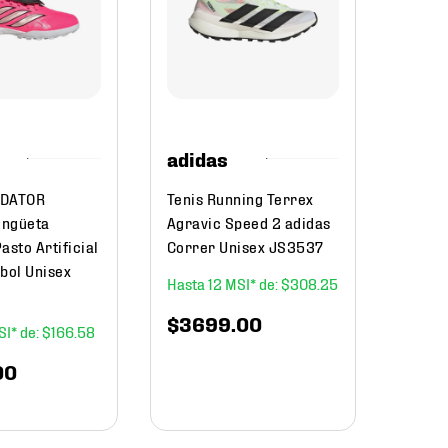
Calza
GEL-R
Mujer
$
36
adidas
EDATOR
Tenis Running Terrex
engüeta
Agravic Speed 2 adidas
asto Artificial
Correr Unisex JS3537
bol Unisex
12
$
308
.
25
$
3699
.
00
$
166
.
58
00