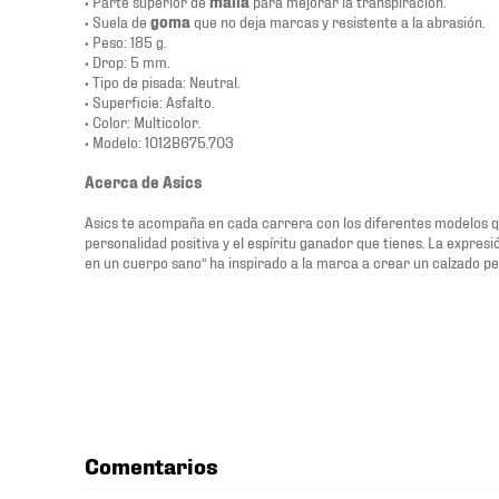
• Parte superior de
malla
para mejorar la transpiración.
• Suela de
goma
que no deja marcas y resistente a la abrasión.
• Peso: 185 g.
• Drop: 5 mm.
• Tipo de pisada: Neutral.
• Superficie: Asfalto.
• Color: Multicolor.
• Modelo: 1012B675.703
Acerca de Asics
Asics te acompaña en cada carrera con los diferentes modelos que
personalidad positiva y el espíritu ganador que tienes. La expre
en un cuerpo sano” ha inspirado a la marca a crear un calzado pe
Comentarios