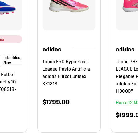
jas
adidas
adidas
Infantiles,
Tacos F50 Hyperfast
Tacos PR
Niño
League Pasto Artificial
LEAGUE L
 Futbol
adidas Futbol Unisex
Plegable P
erfly 10
KK1319
adidas Fut
FQ8318-
HQ0007
$
1799
.
00
12
$
1999
.