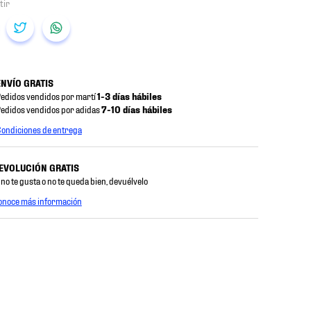
ENVÍO GRATIS
edidos vendidos por martí
1-3 días hábiles
edidos vendidos por adidas
7-10 días hábiles
ondiciones de entrega
EVOLUCIÓN GRATIS
 no te gusta o no te queda bien, devuélvelo
onoce más información