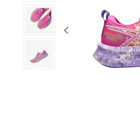
8
.
chivas
9
.
tenis niño
10
.
tenis nike