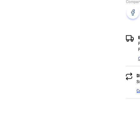
P
P
C
D
Si
C