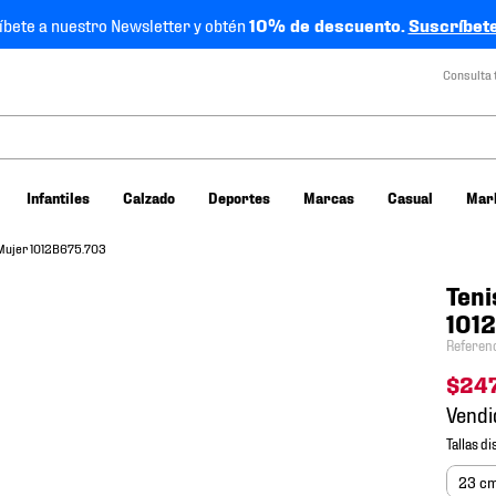
íbete a nuestro Newsletter y obtén
10% de descuento.
Suscríbete
Consulta 
Infantiles
Calzado
Deportes
Marcas
Casual
Mar
 Mujer 1012B675.703
Teni
101
Referen
$
24
Vendi
23 c