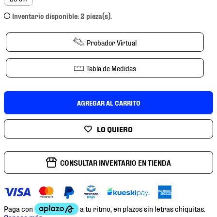
7
.
mochilas
Inventario disponible: 2 pieza(s).
8
.
chivas
9
.
tenis niño
Probador Virtual
10
.
tenis nike
Tabla de Medidas
AGREGAR AL CARRITO
CONSULTAR INVENTARIO EN TIENDA