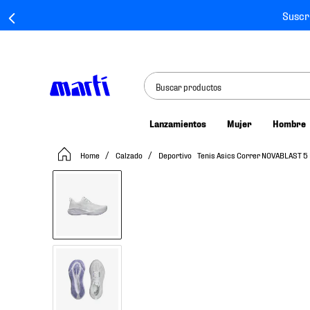
Suscr
Buscar productos
Lanzamientos
Mujer
Hombre
TÉRMINOS MÁS BUSCADOS
Calzado
Deportivo
Tenis Asics Correr NOVABLAST 5
1
.
tenis mujer
2
.
tenis hombre
3
.
tenis
4
.
tenis futbol
5
.
jersey
6
.
mochila
7
.
chivas