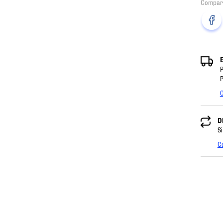
P
P
C
D
Si
C