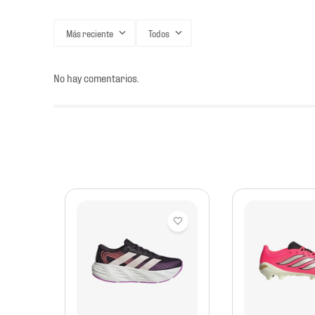
Más reciente
Todos
No hay comentarios.
mbre
etbol
bre