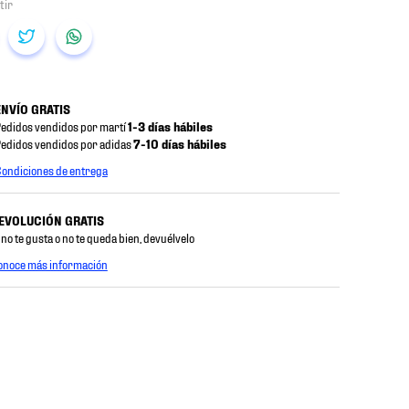
ENVÍO GRATIS
edidos vendidos por martí
1-3 días hábiles
edidos vendidos por adidas
7-10 días hábiles
ondiciones de entrega
EVOLUCIÓN GRATIS
 no te gusta o no te queda bien, devuélvelo
onoce más información