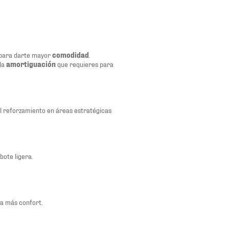
para darte mayor
comodidad
.
 la
amortiguación
que requieres para
l reforzamiento en áreas estratégicas
bote ligera.
da más confort.