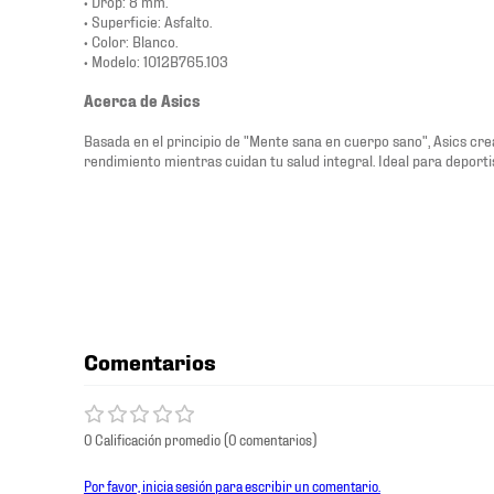
• Drop: 8 mm.
• Superficie: Asfalto.
• Color: Blanco.
• Modelo: 1012B765.103
Acerca de Asics
Basada en el principio de "Mente sana en cuerpo sano", Asics cre
rendimiento mientras cuidan tu salud integral. Ideal para deport
Comentarios
0 Calificación promedio
(0 comentarios)
Por favor, inicia sesión para escribir un comentario.