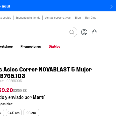
 aquí
tu pedido
Encuentra tu tienda
Ventas corporativas
Blog
Run Club
ketplace
Promociones
Diablos
s Asics Correr NOVABLAST 5 Mujer
2B765.103
cia
:
1108266005
59
.
20
$
3199
.
00
do y enviado por
m
24.5 cm
26 cm