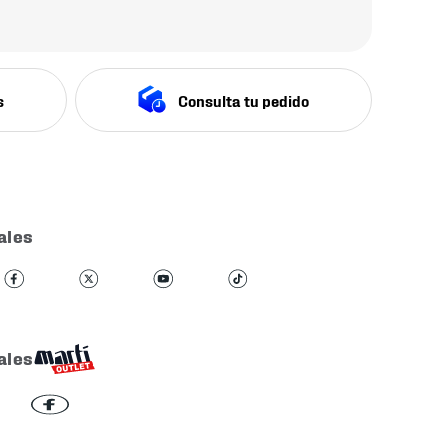
s
Consulta tu pedido
ales
ales