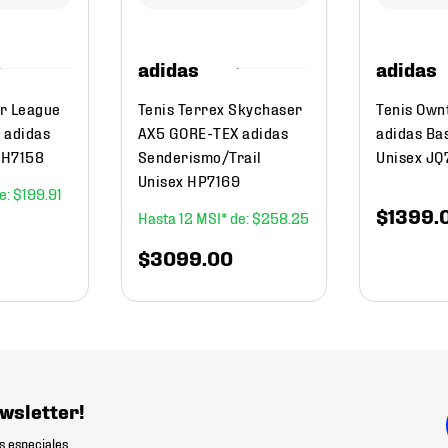
adidas
adidas
r League
Tenis Terrex Skychaser
Tenis Own
 adidas
AX5 GORE-TEX adidas
adidas Ba
 IH7158
Senderismo/Trail
Unisex J
Unisex HP7169
$
199
.
91
$
1399
.
12
$
258
.
25
$
3099
.
00
wsletter!
s especiales