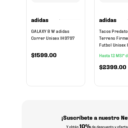
adidas
adidas
GALAXY 8 W adidas
Tacos Predato
Correr Unisex IH9797
Terreno Firme
Futbol Unisex
$
1599
.
00
12
$
2399
.
00
¡Suscríbete a nuestro Ne
10%
Y obtén
de descuento y oferta