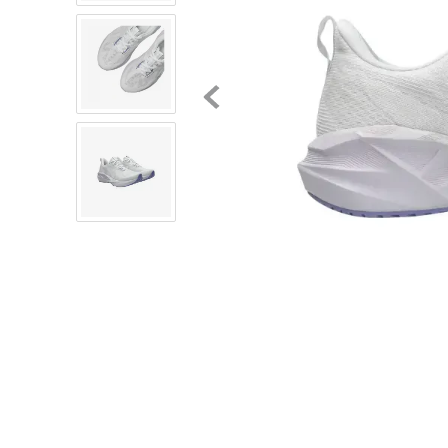
8
.
mochilas
9
.
tenis niño
10
.
tenis nike