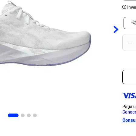
Inve
－
Consul