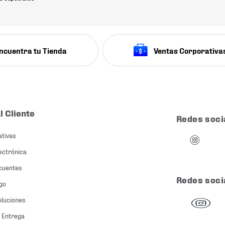
ncuentra tu Tienda
Ventas Corporativa
l Cliente
Redes soci
ativas
ectrónica
cuentes
Redes soci
go
oluciones
 Entrega