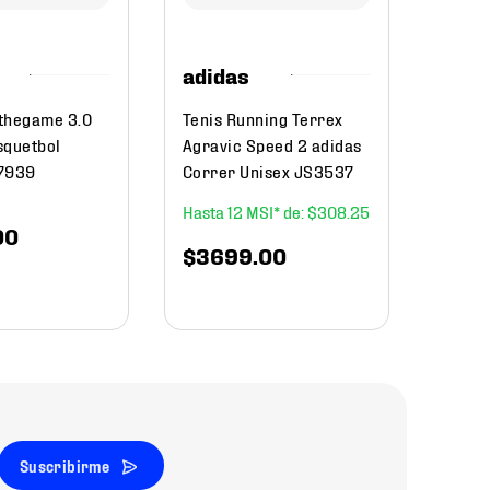
$
3199
.
adidas
$
25
thegame 3.0
Tenis Running Terrex
squetbol
Agravic Speed 2 adidas
Q7939
Correr Unisex JS3537
12
$
308
.
25
00
$
3699
.
00
Suscribirme