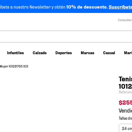
íbete a nuestro Newsletter y obtén
10% de descuento.
Suscríbete
Consulta 
Infantiles
Calzado
Deportes
Marcas
Casual
Mar
 Mujer 1012B765.103
Teni
101
Referen
$
25
Vendi
24 c