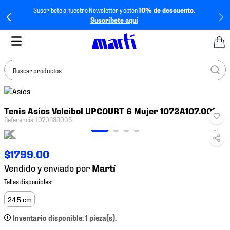
Suscríbete a nuestro Newsletter y obtén
10% de descuento.
Suscríbete aquí
Buscar productos
TÉRMINOS MÁS
Tenis Asics Voleibol UPCOURT 6 Mujer 1072A107.001
BUSCADOS
Referencia
:
1070838005
1
.
tenis mujer
2
.
tenis hombre
$
1799
.
00
3
.
tenis
Vendido y enviado por
4
.
tenis futbol
5
.
jersey
24.5 cm
6
.
mochila
Inventario disponible: 1 pieza(s).