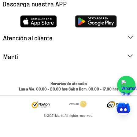
Descarga nuestra APP
Atención al cliente
Factura Electrónica
Martí
Preguntas Frecuentes
Historia
Métodos de Pago
Ubica tu Tienda
Horarios de atención
Cambios y Devoluciones
Lun a Vie: 08:00 - 20:00 hrs Sáb y Dom: 09:00 - 17:00 hrs
Aviso de Privacidad
Contacto
Términos y Condiciones
Condiciones de Entrega
© 2021 Martí. All rights reserved.
Promociones
Condiciones de Entrega y Devolución Marketplace
Experiencias