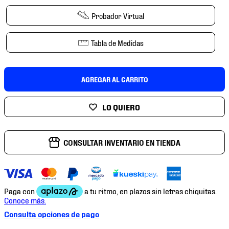
7
.
mochilas
Probador Virtual
8
.
chivas
9
.
tenis niño
Tabla de Medidas
10
.
tenis nike
AGREGAR AL CARRITO
CONSULTAR INVENTARIO EN TIENDA
Consulta opciones de pago