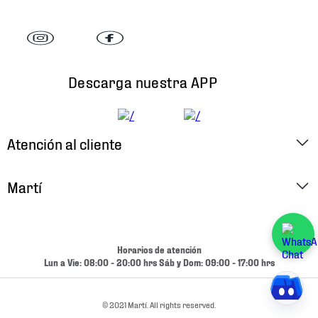
Descarga nuestra APP
Atención al cliente
Factura Electrónica
Martí
Preguntas Frecuentes
Historia
Métodos de Pago
Ubica tu Tienda
Horarios de atención
Cambios y Devoluciones
Lun a Vie: 08:00 - 20:00 hrs Sáb y Dom: 09:00 - 17:00 hrs
Aviso de Privacidad
Contacto
Términos y Condiciones
© 2021 Martí. All rights reserved.