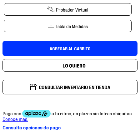
7
.
chivas
Probador Virtual
8
.
mochilas
9
.
tenis niño
Tabla de Medidas
10
.
tenis nike
AGREGAR AL CARRITO
CONSULTAR INVENTARIO EN TIENDA
Consulta opciones de pago