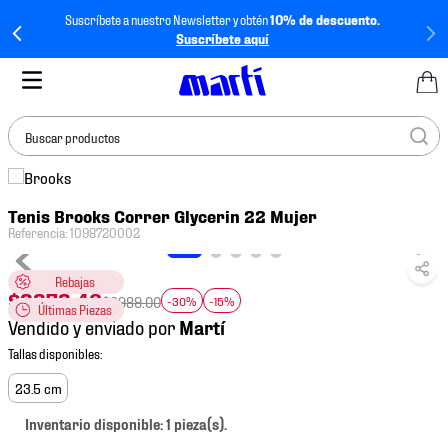
Suscríbete a nuestro Newsletter y obtén
10% de descuento.
Suscríbete aquí
Buscar productos
TÉRMINOS MÁS
Tenis Brooks Correr Glycerin 22 Mujer
BUSCADOS
Referencia
:
1098720002
1
.
tenis mujer
Rebajas
2
.
tenis hombre
$
2373
.
46
$
3989
.
00
-30%
-15%
Últimas Piezas
3
.
tenis
Vendido y enviado por
4
.
jersey
5
.
tenis futbol
23.5 cm
6
.
mochila
Inventario disponible: 1 pieza(s).