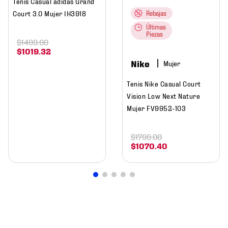
Tenis Casual adidas Grand
Court 3.0 Mujer IH3918
Rebajas
Últimas
Piezas
$
1499
.
00
$
1019
.
32
Nike
Mujer
Tenis Nike Casual Court
Vision Low Next Nature
Mujer FV9952-103
$
1799
.
00
$
1070
.
40