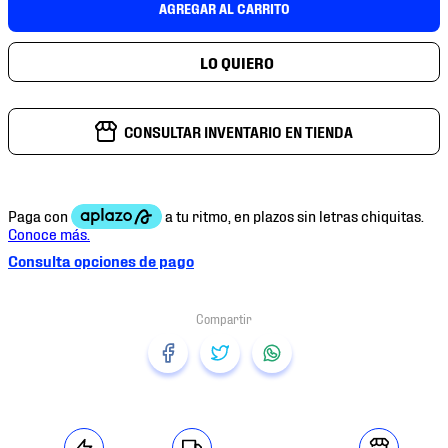
AGREGAR AL CARRITO
7
.
mochilas
8
.
chivas
9
.
tenis niño
10
.
tenis nike
CONSULTAR INVENTARIO EN TIENDA
Consulta opciones de pago