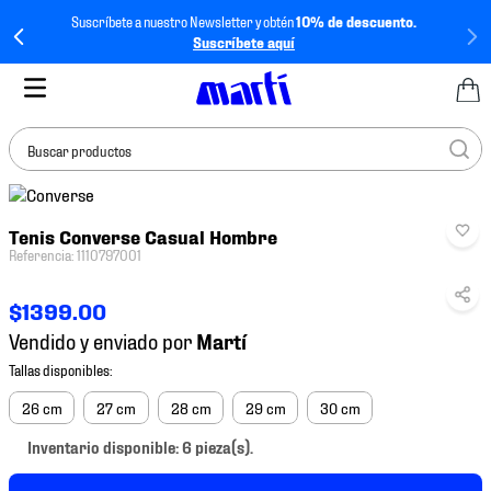
Suscríbete a nuestro Newsletter y obtén
10% de descuento.
Suscríbete aquí
Buscar productos
TÉRMINOS MÁS
Tenis Converse Casual Hombre
BUSCADOS
Referencia
:
1110797001
1
.
tenis mujer
$
1399
.
00
2
.
tenis hombre
Vendido y enviado por
3
.
tenis
4
.
tenis futbol
26 cm
27 cm
28 cm
29 cm
30 cm
5
.
jersey
Inventario disponible: 6 pieza(s).
6
.
mochila