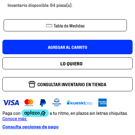
7
.
chivas
Inventario disponible: 84 pieza(s).
8
.
mochilas
9
.
tenis niño
Tabla de Medidas
10
.
tenis nike
AGREGAR AL CARRITO
CONSULTAR INVENTARIO EN TIENDA
Consulta opciones de pago