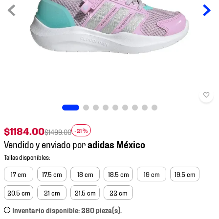
7
.
mochilas
8
.
chivas
9
.
tenis niño
10
.
tenis nike
$
1184
.
00
-
21 %
$
1499
.
00
Vendido y enviado por
17 cm
17.5 cm
18 cm
18.5 cm
19 cm
19.5 cm
20.5 cm
21 cm
21.5 cm
22 cm
Inventario disponible: 280 pieza(s).