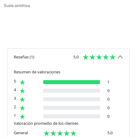
. Suela sintética
Reseñas
(
1
)
5.0
Resumen de valoraciones
5
1
4
0
3
0
2
0
1
0
Valoración promedio de los clientes
General
5.0