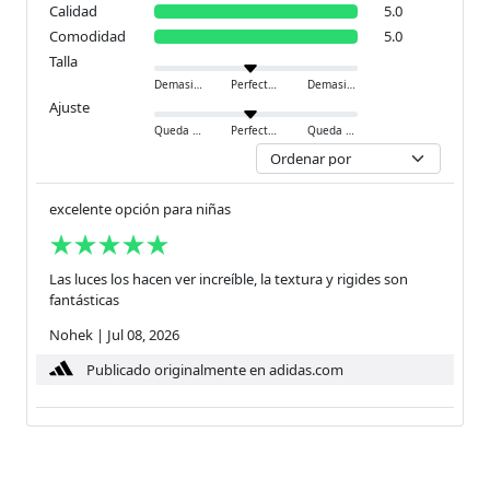
Calidad
5.0
Comodidad
5.0
Talla
Demasiado pequeño
Perfecto
Demasiado grande
Ajuste
Queda ajustado
Perfecto
Queda holgado
excelente opción para niñas
Las luces los hacen ver increíble, la textura y rigides son
fantásticas
Nohek
|
Jul 08, 2026
Publicado originalmente en adidas.com