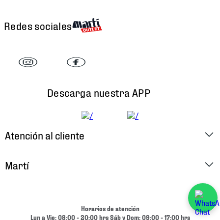
Redes sociales
Descarga nuestra APP
Atención al cliente
Factura Electrónica
Martí
Preguntas Frecuentes
Historia
Métodos de Pago
Ubica tu Tienda
Horarios de atención
Cambios y Devoluciones
Lun a Vie: 08:00 - 20:00 hrs Sáb y Dom: 09:00 - 17:00 hrs