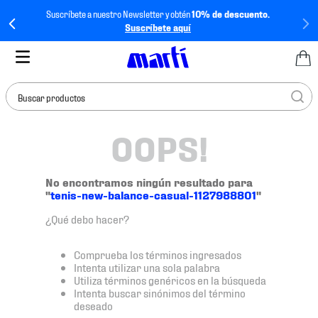
Suscríbete a nuestro Newsletter y obtén
10% de descuento.
Suscríbete aquí
Buscar productos
OOPS!
TÉRMINOS MÁS
BUSCADOS
1
.
tenis mujer
No encontramos ningún resultado para
"
tenis-new-balance-casual-1127988801
"
2
.
tenis hombre
¿Qué debo hacer?
3
.
tenis
4
.
tenis futbol
Comprueba los términos ingresados
Intenta utilizar una sola palabra
5
.
mochila
Utiliza términos genéricos en la búsqueda
Intenta buscar sinónimos del término
6
.
jersey
deseado