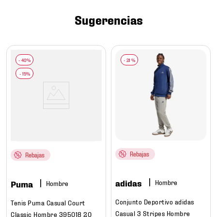
7
.
mochilas
Sugerencias
8
.
chivas
9
.
tenis niño
10
.
tenis nike
-
21 %
Rebajas
Rebajas
adidas
Hombre
Puma
Hombre
Conjunto Deportivo adidas
Tenis Puma Casual Court
Casual 3 Stripes Hombre
Classic Hombre 395018 20