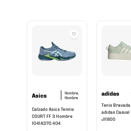
mbre
tbol
z/Rj
adidas
Hombre,
Asics
216
.
58
Hombre
Tenis Bravada
Calzado Asics Tennis
adidas Casual
COURT FF 3 Hombre
JI1800
1041A370.404