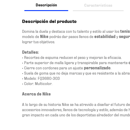
Descripción
Características
Descripción del producto
Domina la duela y destaca con tu talento y estilo al usar los
tenis
modelo de
Nike
podrás dar pasos llenos de
estabilidad
y
segur
lograr tus objetivos.
Detalles:
• Recortes de espuma reducen el peso y mejoran la eficacia.
• Parte superior de malla ligera y transpirable para mantenerte
• Cierre con cordones para un ajuste
personalizado
.
• Suela de goma que no deja marcas y que es resistente a la abra
• Modelo: FQ3680-303
• Color: Multicolor.
Acerca de Nike
A lo largo de su historia Nike se ha atrevido a diseñar el futuro 
accesorios innovadores, llenos de tecnología y estilo, además de
gran impacto en cada uno de los deportistas alrededor del mund