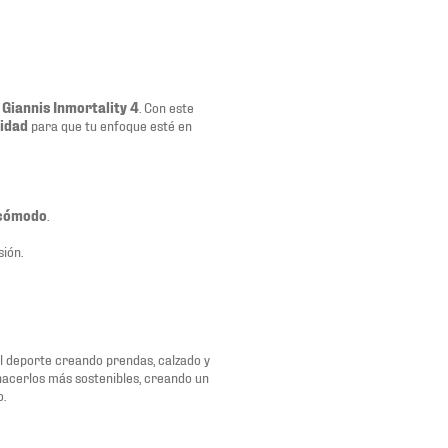
 Giannis Inmortality 4
. Con este
idad
para que tu enfoque esté en
cómodo
.
sión.
del deporte creando prendas, calzado y
 hacerlos más sostenibles, creando un
o.