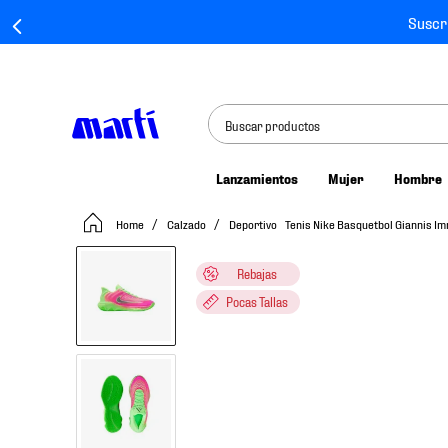
Suscr
Buscar productos
Lanzamientos
Mujer
Hombre
TÉRMINOS MÁS BUSCADOS
Calzado
Deportivo
Tenis Nike Basquetbol Giannis 
1
.
tenis mujer
2
.
tenis hombre
Rebajas
3
.
tenis
Pocas Tallas
4
.
jersey
5
.
tenis futbol
6
.
mochila
7
.
chivas