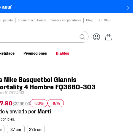
 aquí
tu pedido
Encuentra tu tienda
Ventas corporativas
Blog
Run Club
ketplace
Promociones
Diablos
s Nike Basquetbol Giannis
ortality 4 Hombre FQ3680-303
cia
:
1077884012
7
.
90
-30%
-15%
$
2299
.
00
do y enviado por
cm
27 cm
27.5 cm