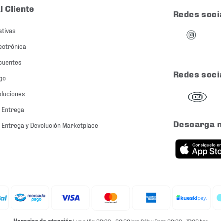
l Cliente
Redes soci
ativas
ectrónica
cuentes
Redes soci
go
oluciones
 Entrega
Descarga 
 Entrega y Devolución Marketplace
Horarios de atención
Lun a Vie: 08:00 - 20:00 hrs Sáb y Dom: 09:00 - 17:00 hrs