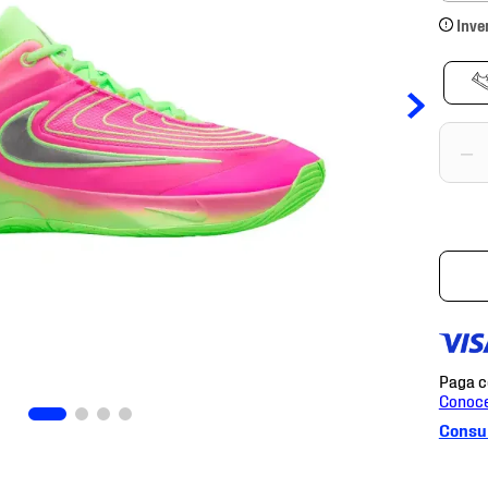
Inve
－
Consul