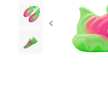
8
.
mochilas
9
.
tenis niño
10
.
tenis nike