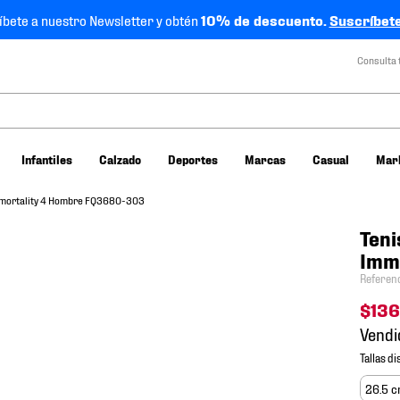
íbete a nuestro Newsletter y obtén
10% de descuento.
Suscríbete
Consulta 
Infantiles
Calzado
Deportes
Marcas
Casual
Mar
Immortality 4 Hombre FQ3680-303
Teni
Imm
Referen
$
136
Vendi
26.5 