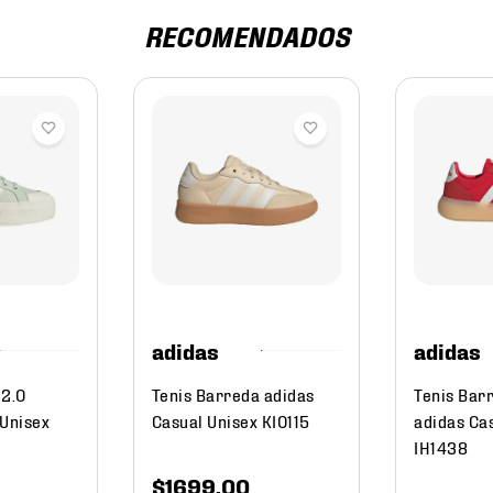
RECOMENDADOS
adidas
adidas
 2.0
Tenis Barreda adidas
Tenis Bar
 Unisex
Casual Unisex KI0115
adidas Ca
IH1438
$
1699
.
00