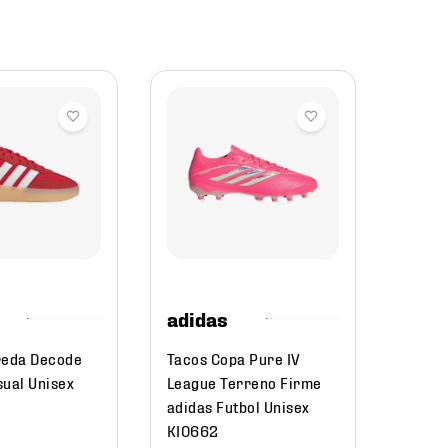
adid
Tacos
LEAGU
Plega
adidas
HP99
adidas
$
19
reda Decode
Tacos Copa Pure IV
sual Unisex
League Terreno Firme
adidas Futbol Unisex
KI0662