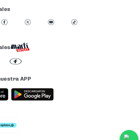
ales
ales
nuestra APP