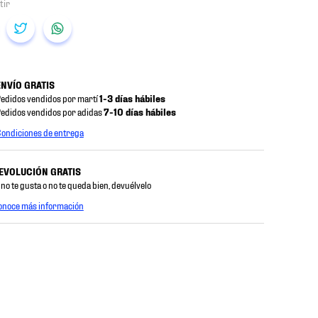
ENVÍO GRATIS
edidos vendidos por martí
1-3 días hábiles
edidos vendidos por adidas
7-10 días hábiles
ondiciones de entrega
EVOLUCIÓN GRATIS
 no te gusta o no te queda bien, devuélvelo
onoce más información