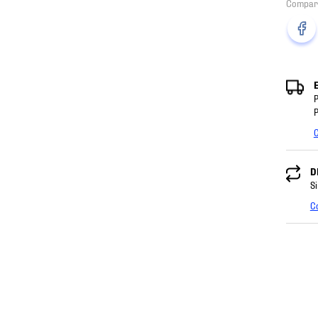
P
P
C
D
Si
C