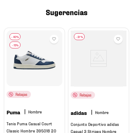
7
.
chivas
Sugerencias
8
.
mochilas
9
.
tenis niño
10
.
tenis nike
-
21 %
Rebajas
Rebajas
Puma
Hombre
adidas
Hombre
Tenis Puma Casual Court
Conjunto Deportivo adidas
Classic Hombre 395018 20
Casual 3 Stripes Hombre