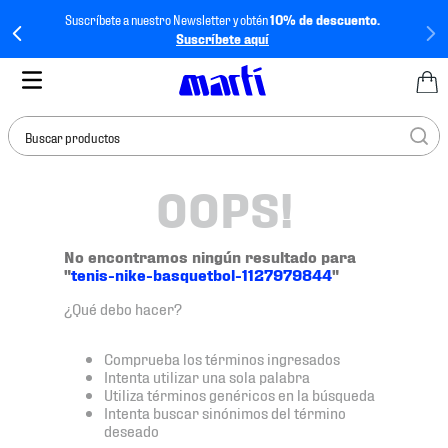
Suscríbete a nuestro Newsletter y obtén
10% de descuento.
Suscríbete aquí
Buscar productos
OOPS!
TÉRMINOS MÁS
BUSCADOS
1
.
tenis mujer
No encontramos ningún resultado para
"
tenis-nike-basquetbol-1127979844
"
2
.
tenis hombre
¿Qué debo hacer?
3
.
tenis
4
.
tenis futbol
Comprueba los términos ingresados
Intenta utilizar una sola palabra
5
.
jersey
Utiliza términos genéricos en la búsqueda
Intenta buscar sinónimos del término
6
.
mochila
deseado