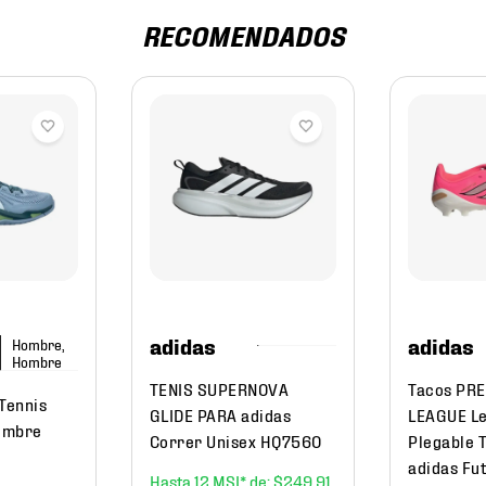
RECOMENDADOS
adidas
adidas
Hombre,
Hombre
TENIS SUPERNOVA
Tacos PR
 Tennis
GLIDE PARA adidas
LEAGUE L
ombre
Correr Unisex HQ7560
Plegable 
adidas Fut
12
$
249
.
91