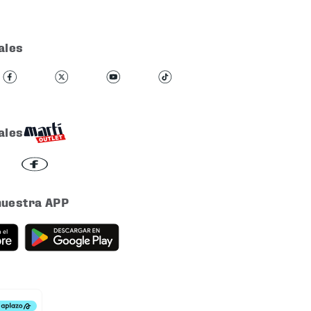
ales
ales
nuestra APP