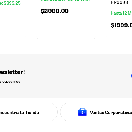
HP9998
$
333
.
25
$
2999
.
00
12
$
1999
.
wsletter!
s especiales
ncuentra tu Tienda
Ventas Corporativa