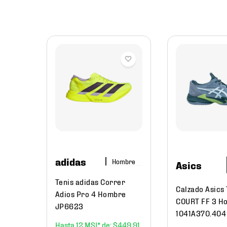
l
nisex
adidas
Hombre
Asics
Tenis adidas Correr
Calzado Asics
Adios Pro 4 Hombre
COURT FF 3 H
JP6623
1041A370.404
12
$
449
.
91