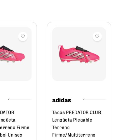
adid
Tenis 
Para 
Unise
$
22
adidas
EDATOR
Tacos PREDATOR CLUB
engüeta
Lengüeta Plegable
Terreno Firme
Terreno
bol Unisex
Firme/Multiterreno