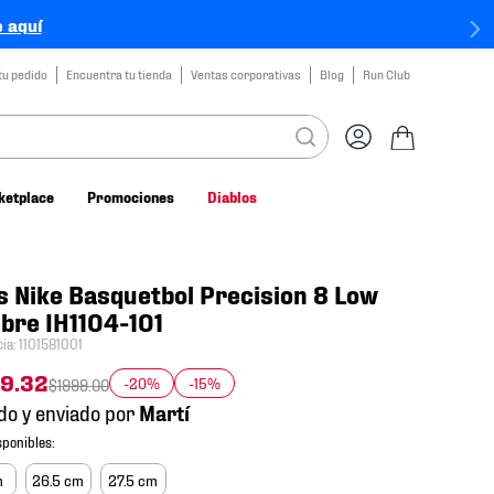
 aquí
tu pedido
Encuentra tu tienda
Ventas corporativas
Blog
Run Club
ketplace
Promociones
Diablos
s Nike Basquetbol Precision 8 Low
bre IH1104-101
cia
:
1101581001
59
.
32
-20%
-15%
$
1999
.
00
do y enviado por
m
26.5 cm
27.5 cm