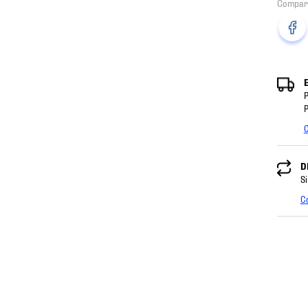
P
P
C
D
Si
C