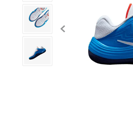
8
.
chivas
9
.
tenis niño
10
.
tenis nike