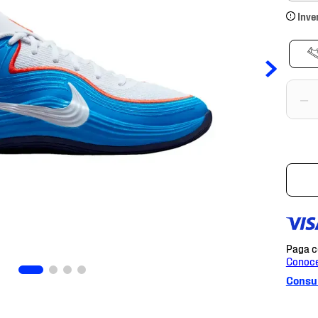
Inve
－
Consul