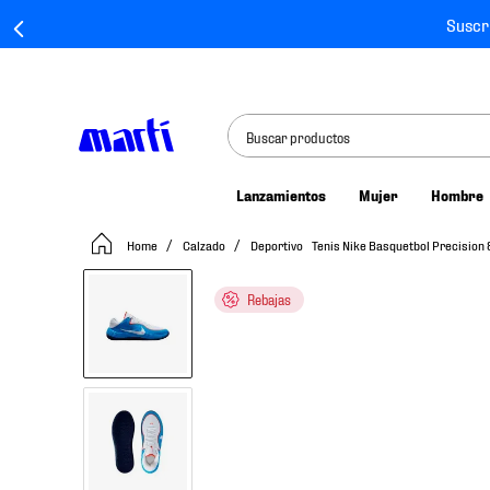
Suscr
Buscar productos
Lanzamientos
Mujer
Hombre
TÉRMINOS MÁS BUSCADOS
Calzado
Deportivo
Tenis Nike Basquetbol Precision 
1
.
tenis mujer
2
.
tenis hombre
Rebajas
3
.
tenis
4
.
tenis futbol
5
.
jersey
6
.
mochila
7
.
mochilas