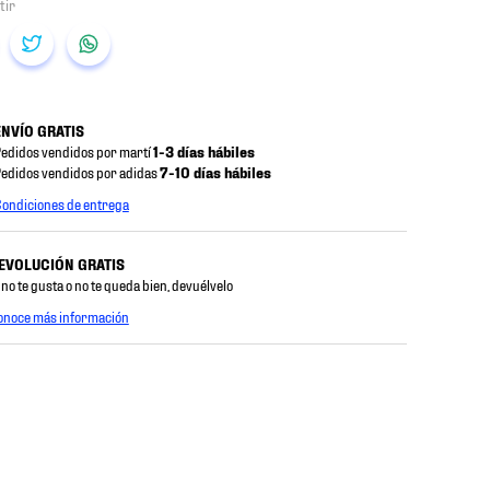
ENVÍO GRATIS
edidos vendidos por martí
1-3 días hábiles
edidos vendidos por adidas
7-10 días hábiles
ondiciones de entrega
EVOLUCIÓN GRATIS
 no te gusta o no te queda bien, devuélvelo
onoce más información