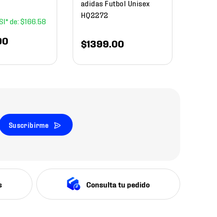
adidas Futbol Unisex
HQ2272
$
166
.
58
00
$
1399
.
00
Suscribirme
s
Consulta tu pedido