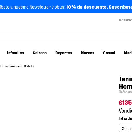
íbete a nuestro Newsletter y obtén
10% de descuento.
Suscríbete
Consulta 
Infantiles
Calzado
Deportes
Marcas
Casual
Mar
8 Low Hombre IH1104-101
Teni
Hom
Referen
$
13
Vendi
26 c