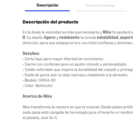
Descripción
Características
Descripción del producto
En la duela la velocidad es más que necesaria y
Nike
te ayudará a
8
. Su diseño
ligero
y
resistente
te brinda
estabilidad
,
sopor
dirección, para que ataques el aro con total confianza y domines e
Detalles:
• Corte bajo para mayor libertad de movimiento.
• Cierre con cordones para un ajuste cómodo y personalizado.
• Tobillo reforzado que mejora la durabilidad del calzado y proteg
• Suela de goma que no deja marcas y resistente a la abrasión.
• Modelo: IH1104-101
• Color: Multicolor.
Acerca de Nike
Nike transforma la manera en que te mueves. Desde pistas profesi
cada pieza está cargada de tecnología para ofrecerte un rendimi
el planeta. Just Do It.