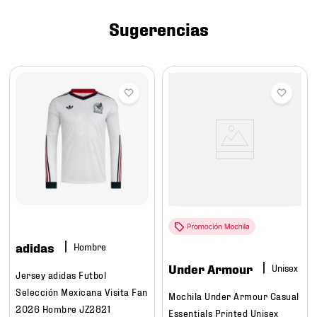
7
.
mochilas
Sugerencias
8
.
chivas
9
.
tenis niño
10
.
tenis nike
adidas
Hombre
Under Armour
Jersey adidas Futbol
Selección Mexicana Visita Fan
Mochila Under Armour Casual
2026 Hombre JZ2821
Essentials Printed Unisex