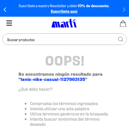
Suscríbete a nuestro Newsletter y obtén
10% de descuento.
Suscríbete aquí
Buscar productos
OOPS!
TÉRMINOS MÁS
BUSCADOS
1
.
tenis mujer
No encontramos ningún resultado para
"
tenis-nike-casual-1127963135
"
2
.
tenis hombre
¿Qué debo hacer?
3
.
tenis
4
.
tenis futbol
Comprueba los términos ingresados
Intenta utilizar una sola palabra
5
.
mochila
Utiliza términos genéricos en la búsqueda
Intenta buscar sinónimos del término
6
.
jersey
deseado