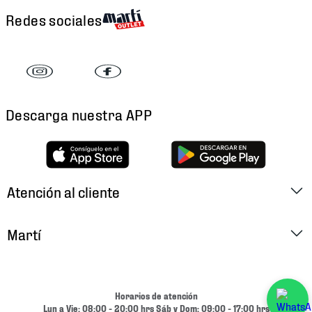
Redes sociales
Descarga nuestra APP
Atención al cliente
Factura Electrónica
Martí
Preguntas Frecuentes
Historia
Métodos de Pago
Ubica tu Tienda
Horarios de atención
Cambios y Devoluciones
Lun a Vie: 08:00 - 20:00 hrs Sáb y Dom: 09:00 - 17:00 hrs