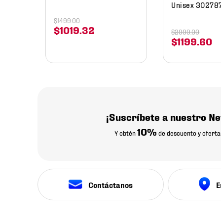
Unisex 30278
$
1499
.
00
$
1019
.
32
$
2999
.
00
$
1199
.
60
¡Suscríbete a nuestro Ne
10%
Y obtén
de descuento y oferta
Contáctanos
E