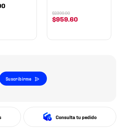
00
$
2399
.
00
$
959
.
60
Suscribirme
s
Consulta tu pedido