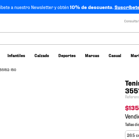
íbete a nuestro Newsletter y obtén
10% de descuento.
Suscríbete
Consulta 
Infantiles
Calzado
Deportes
Marcas
Casual
Mar
355152-150
Teni
355
Referen
$
13
Vendi
26.5 