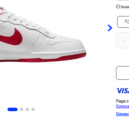
Inve
－
Consul