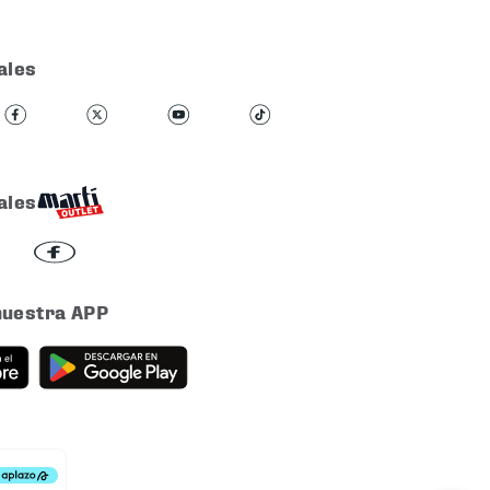
ales
ales
nuestra APP