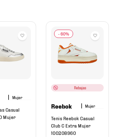
Nike
Tenis 
Visio
Rebajas
HV45
Mujer
Reebok
$
1799
.
Mujer
as Casual
$
10
.0 Mujer
Tenis Reebok Casual
Club C Extra Mujer
100208960