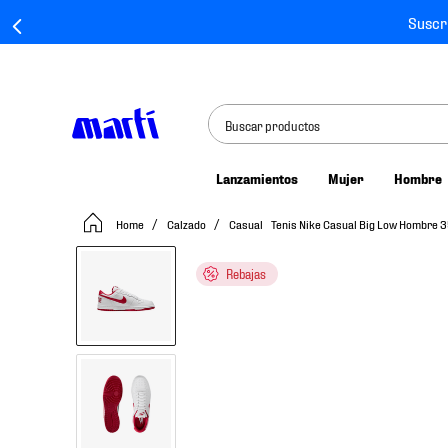
Suscr
Buscar productos
Lanzamientos
Mujer
Hombre
TÉRMINOS MÁS BUSCADOS
Calzado
Casual
Tenis Nike Casual Big Low Hombre 
1
.
tenis mujer
2
.
tenis hombre
Rebajas
3
.
tenis
4
.
tenis futbol
5
.
mochila
6
.
jersey
7
.
mochilas