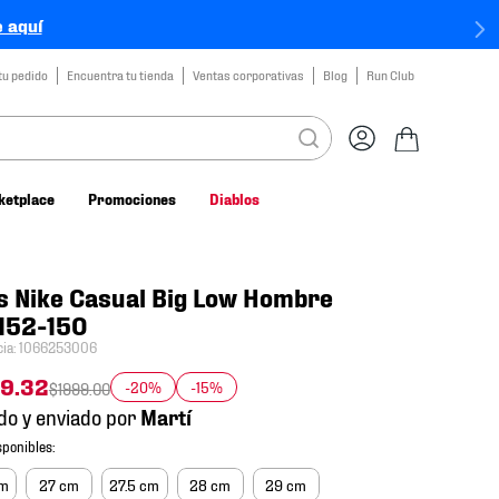
 aquí
tu pedido
Encuentra tu tienda
Ventas corporativas
Blog
Run Club
ketplace
Promociones
Diablos
s Nike Casual Big Low Hombre
152-150
cia
:
1066253006
59
.
32
-20%
-15%
$
1999
.
00
do y enviado por
cm
27 cm
27.5 cm
28 cm
29 cm