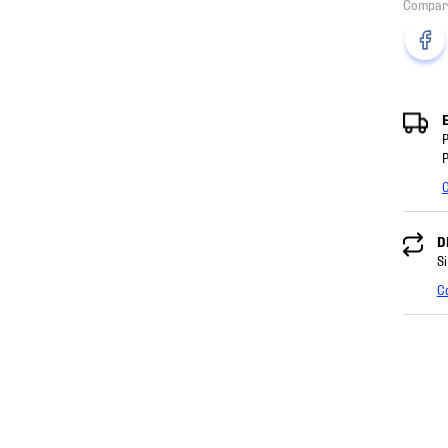
P
P
C
D
Si
C