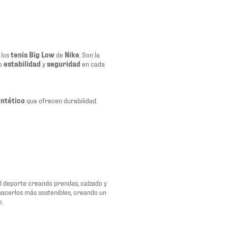
 los
tenis Big Low
de
Nike
. Son la
do
estabilidad
y
seguridad
en cada
intético
que ofrecen durabilidad.
del deporte creando prendas, calzado y
 hacerlos más sostenibles, creando un
o.