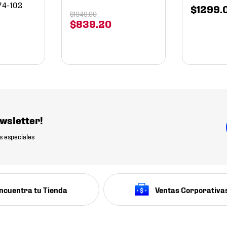
74-102
$
1299
.
$
1049
.
00
$
839
.
20
wsletter!
s especiales
ncuentra tu Tienda
Ventas Corporativa