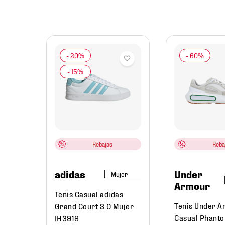
jer
 Park
95022
Rebajas
Reba
adidas
Under
Mujer
Armour
Tenis Casual adidas
Tenis Under 
Grand Court 3.0 Mujer
Casual Phanto
IH3918