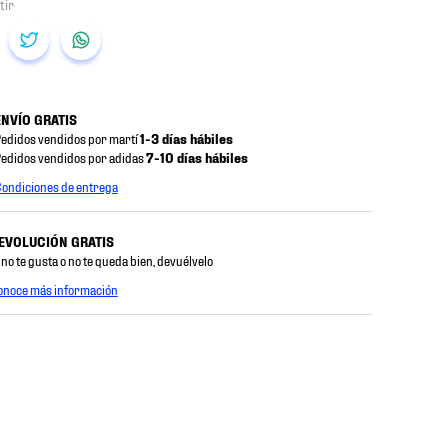
ENVÍO GRATIS
edidos vendidos por martí
1-3 días hábiles
edidos vendidos por adidas
7-10 días hábiles
ondiciones de entrega
EVOLUCIÓN GRATIS
 no te gusta o no te queda bien, devuélvelo
onoce más información