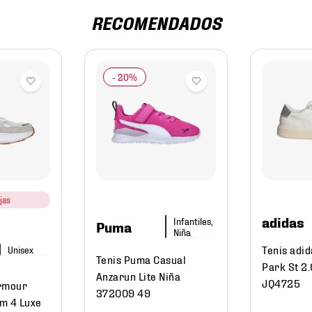
RECOMENDADOS
jas
adidas
Infantiles,
Puma
Niña
Tenis adid
Tenis Puma Casual
Park St 2
Anzarun Lite Niña
JQ4725
Armour
372009 49
m 4 Luxe