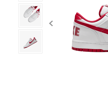
8
.
chivas
9
.
tenis niño
10
.
tenis nike