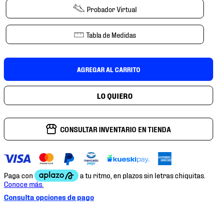
7
.
mochilas
Probador Virtual
8
.
chivas
Tabla de Medidas
9
.
tenis niño
10
.
tenis nike
AGREGAR AL CARRITO
CONSULTAR INVENTARIO EN TIENDA
Consulta opciones de pago