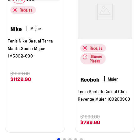
Rebajas
Nike
Mujer
Tenis Nike Casual Terra
Manta Suede Mujer
Rebajas
IM5362-600
Últimas
Piezas
$
1899
.
00
Reebok
$
1129
.
90
Mujer
Tenis Reebok Casual Club
Revenge Mujer 100208968
$
1999
.
00
$
799
.
60