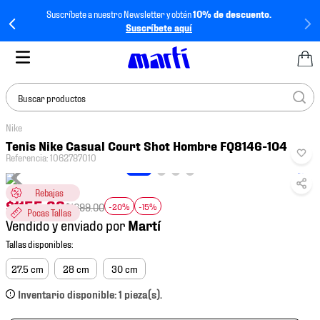
Suscríbete a nuestro Newsletter y obtén
10% de descuento.
Suscríbete aquí
Buscar productos
Nike
TÉRMINOS MÁS
Tenis Nike Casual Court Shot Hombre FQ8146-104
BUSCADOS
Referencia
:
1062787010
1
.
tenis mujer
Rebajas
2
.
tenis hombre
$
1155
.
32
$
1699
.
00
-20%
-15%
Pocas Tallas
Vendido y enviado por
3
.
tenis
4
.
tenis futbol
27.5 cm
28 cm
30 cm
5
.
jersey
Inventario disponible: 1 pieza(s).
6
.
mochila