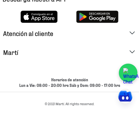
Atención al cliente
Factura Electrónica
Martí
Preguntas Frecuentes
Historia
Métodos de Pago
Ubica tu Tienda
Horarios de atención
Cambios y Devoluciones
Lun a Vie: 08:00 - 20:00 hrs Sáb y Dom: 09:00 - 17:00 hrs
Aviso de Privacidad
Contacto
Términos y Condiciones
© 2021 Martí. All rights reserved.
Condiciones de Entrega
Promociones
Condiciones de Entrega y Devolución Marketplace
Experiencias
Mapa del sitio