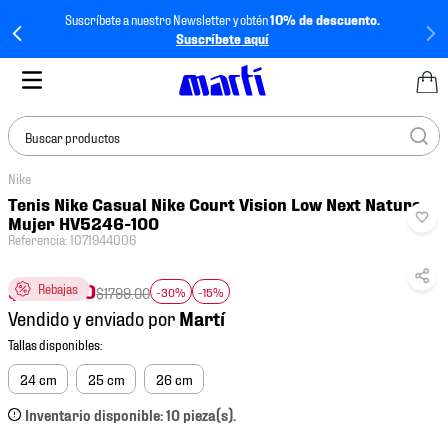
Suscríbete a nuestro Newsletter y obtén
10% de descuento.
Suscríbete aquí
Buscar productos
Nike
TÉRMINOS MÁS
Tenis Nike Casual Nike Court Vision Low Next Nature
BUSCADOS
Mujer HV5246-100
Referencia
:
1071944006
1
.
tenis mujer
2
.
tenis hombre
$
1070
.
40
Rebajas
$
1799
.
00
-30%
-15%
Vendido y enviado por
3
.
tenis
4
.
tenis futbol
24 cm
25 cm
26 cm
5
.
jersey
Inventario disponible: 10 pieza(s).
6
.
mochila