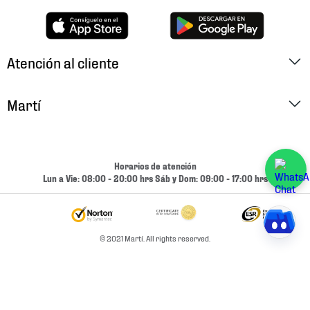
Atención al cliente
Factura Electrónica
Martí
Preguntas Frecuentes
Historia
Métodos de Pago
Ubica tu Tienda
Horarios de atención
Cambios y Devoluciones
Lun a Vie: 08:00 - 20:00 hrs Sáb y Dom: 09:00 - 17:00 hrs
Aviso de Privacidad
Contacto
Términos y Condiciones
Condiciones de Entrega
© 2021 Martí. All rights reserved.
Promociones
Condiciones de Entrega y Devolución Marketplace
Experiencias
Mapa del sitio
Bolsa De Trabajo