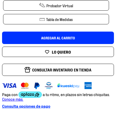
7
.
mochilas
Probador Virtual
8
.
chivas
Tabla de Medidas
9
.
tenis niño
10
.
tenis nike
AGREGAR AL CARRITO
CONSULTAR INVENTARIO EN TIENDA
Consulta opciones de pago