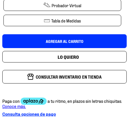
7
.
mochilas
Probador Virtual
8
.
chivas
Tabla de Medidas
9
.
tenis niño
10
.
tenis nike
AGREGAR AL CARRITO
CONSULTAR INVENTARIO EN TIENDA
Consulta opciones de pago