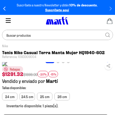
Suscríbete a nuestro Newsletter y obtén
10% de descuento.
Suscríbete aquí
Buscar productos
Nike
TÉRMINOS MÁS
Tenis Nike Casual Terra Manta Mujer HQ1940-602
BUSCADOS
Referencia
:
1083309004
1
.
tenis mujer
Rebajas
2
.
tenis hombre
$
1291
.
32
$
1899
.
00
-20%
-15%
Vendido y enviado por
3
.
tenis
4
.
tenis futbol
24 cm
24.5 cm
25 cm
26 cm
5
.
jersey
Inventario disponible: 1 pieza(s).
6
.
mochila