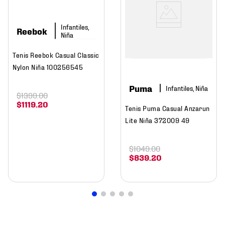
Infantiles,
Reebok
Niña
Tenis Reebok Casual Classic
Nylon Niña 100256545
Puma
Infantiles, Niña
$
1399
.
00
$
1119
.
20
Tenis Puma Casual Anzarun
Lite Niña 372009 49
$
1049
.
00
$
839
.
20