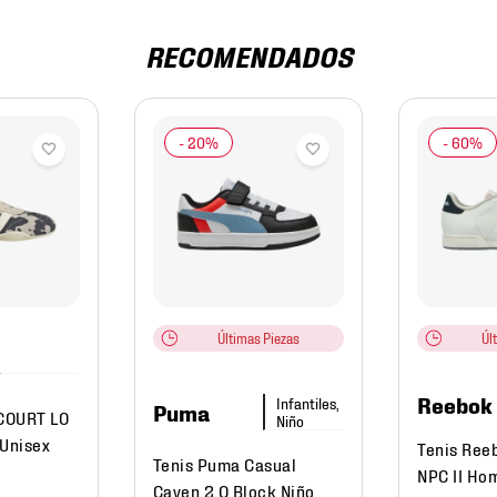
RECOMENDADOS
Últimas Piezas
Úl
Reebok
Infantiles,
Puma
COURT LO
Niño
 Unisex
Tenis Ree
Tenis Puma Casual
NPC II Ho
Caven 2.0 Block Niño