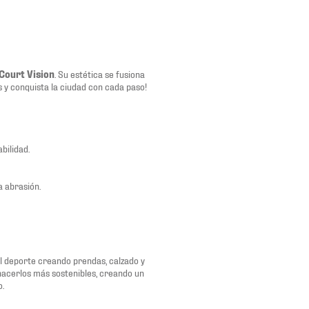
Court Vision
. Su estética se fusiona
os y conquista la ciudad con cada paso!
bilidad.
a abrasión.
del deporte creando prendas, calzado y
 hacerlos más sostenibles, creando un
o.