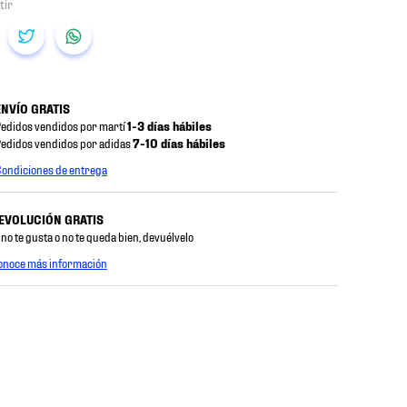
ENVÍO GRATIS
edidos vendidos por martí
1-3 días hábiles
edidos vendidos por adidas
7-10 días hábiles
ondiciones de entrega
EVOLUCIÓN GRATIS
 no te gusta o no te queda bien, devuélvelo
onoce más información