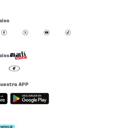
ales
ales
nuestra APP