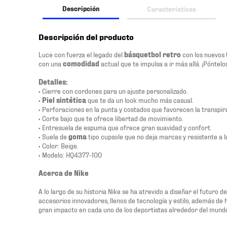
Descripción
Características
Descripción del producto
Luce con fuerza el legado del
básquetbol retro
con los nuevos
con una
comodidad
actual que te impulsa a ir más allá. ¡Póntel
Detalles:
• Cierre con cordones para un ajuste personalizado.
•
Piel sintética
que te da un look mucho más casual.
• Perforaciones en la punta y costados que favorecen la transpira
• Corte bajo que te ofrece libertad de movimiento.
• Entresuela de espuma que ofrece gran suavidad y confort.
• Suela de
goma
tipo cupsole que no deja marcas y resistente a l
• Color: Beige.
• Modelo: HQ4377-100
Acerca de Nike
A lo largo de su historia Nike se ha atrevido a diseñar el futuro 
accesorios innovadores, llenos de tecnología y estilo, además de
gran impacto en cada uno de los deportistas alrededor del mund