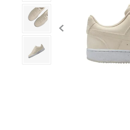
8
.
mochilas
9
.
tenis niño
10
.
tenis nike