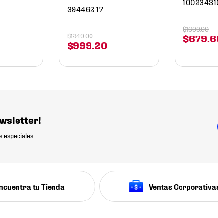
10023431
394462 17
$
1699
.
00
$
1249
.
00
$
679
.
6
$
999
.
20
wsletter!
s especiales
ncuentra tu Tienda
Ventas Corporativa