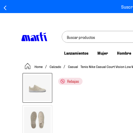
Suscr
Buscar productos
Lanzamientos
Mujer
Hombre
TÉRMINOS MÁS BUSCADOS
Calzado
Casual
Tenis Nike Casual Court Vision Low
1
.
tenis mujer
2
.
tenis hombre
Rebajas
3
.
tenis
4
.
tenis futbol
5
.
jersey
6
.
mochila
7
.
chivas