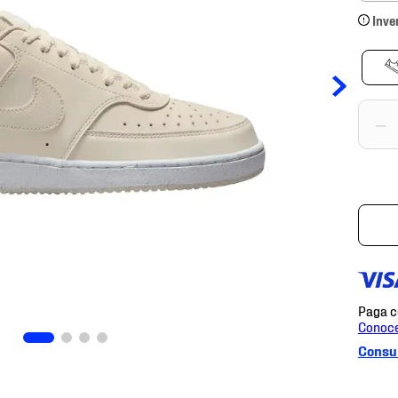
Inve
－
Consul