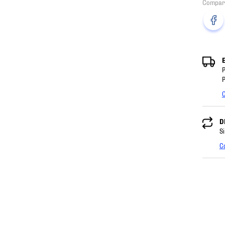
P
P
C
D
Si
C