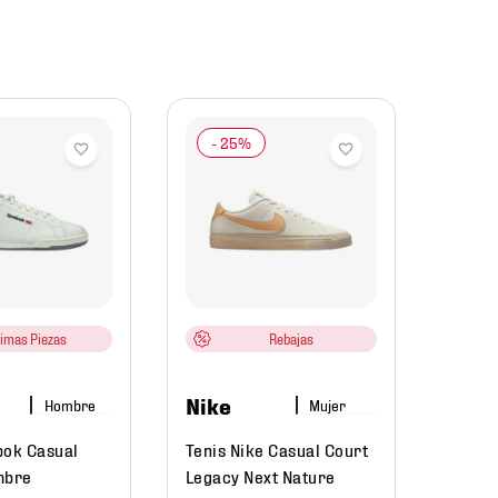
adid
Tenis
Break
$
119
timas Piezas
Rebajas
Nike
Hombre
Mujer
bok Casual
Tenis Nike Casual Court
mbre
Legacy Next Nature