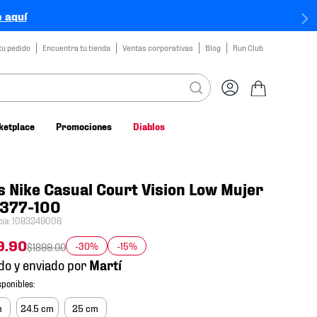
 aquí
tu pedido
Encuentra tu tienda
Ventas corporativas
Blog
Run Club
ketplace
Promociones
Diablos
s Nike Casual Court Vision Low Mujer
377-100
cia
:
1083249006
9
.
90
-30%
-15%
$
1899
.
00
do y enviado por
m
24.5 cm
25 cm