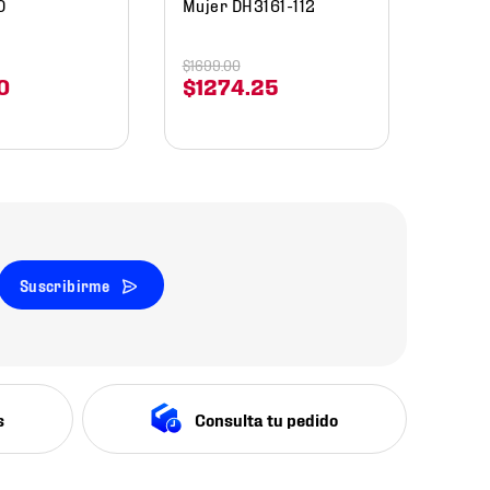
0
Mujer DH3161-112
$
1699
.
00
0
$
1274
.
25
Suscribirme
s
Consulta tu pedido