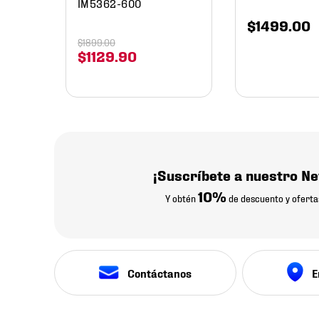
IM5362-600
$
1499
.
00
$
1899
.
00
$
1129
.
90
¡Suscríbete a nuestro Ne
10%
Y obtén
de descuento y oferta
Contáctanos
E