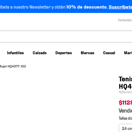
íbete a nuestro Newsletter y obtén
10% de descuento.
Suscríbete
Consulta 
Infantiles
Calzado
Deportes
Marcas
Casual
Mar
 Mujer HQ4377-100
Teni
HQ4
Referen
$
112
Vendi
24 c