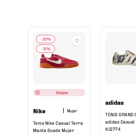
jer
l Lite
HP6102
Rebajas
adidas
Nike
Mujer
TENIS GRAND 
adidas Casual
Tenis Nike Casual Terra
KI2774
Manta Suede Mujer