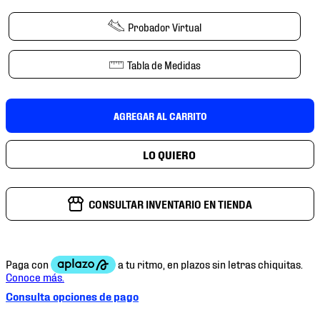
7
.
mochilas
Probador Virtual
8
.
chivas
9
.
tenis niño
Tabla de Medidas
10
.
tenis nike
AGREGAR AL CARRITO
CONSULTAR INVENTARIO EN TIENDA
Consulta opciones de pago