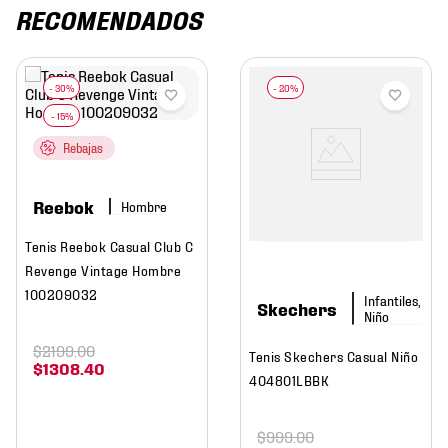
RECOMENDADOS
Rebajas
Reebok
Hombre
Tenis Reebok Casual Club C
Revenge Vintage Hombre
100209032
Infantiles,
Skechers
Niño
$
2199
.
00
Tenis Skechers Casual Niño
$
1308
.
40
404801LBBK
$
999
.
00