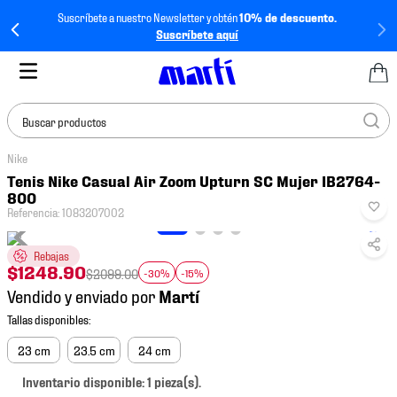
Suscríbete a nuestro Newsletter y obtén
10% de descuento.
Suscríbete aquí
Buscar productos
Nike
TÉRMINOS MÁS
Tenis Nike Casual Air Zoom Upturn SC Mujer IB2764-
BUSCADOS
800
Referencia
:
1083207002
1
.
tenis mujer
2
.
tenis hombre
Rebajas
$
1248
.
90
$
2099
.
00
-30%
-15%
3
.
tenis
Vendido y enviado por
4
.
tenis futbol
5
.
jersey
23 cm
23.5 cm
24 cm
6
.
mochila
Inventario disponible: 1 pieza(s).