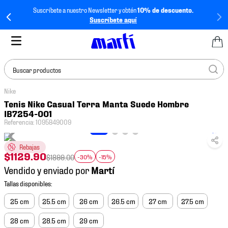
Suscríbete a nuestro Newsletter y obtén
10% de descuento.
Suscríbete aquí
Buscar productos
Nike
TÉRMINOS MÁS
Tenis Nike Casual Terra Manta Suede Hombre
BUSCADOS
IB7254-001
Referencia
:
1095849009
1
.
tenis mujer
2
.
tenis hombre
Rebajas
$
1129
.
90
$
1899
.
00
-30%
-15%
3
.
tenis
Vendido y enviado por
4
.
tenis futbol
5
.
mochila
25 cm
25.5 cm
26 cm
26.5 cm
27 cm
27.5 cm
6
.
jersey
28 cm
28.5 cm
29 cm