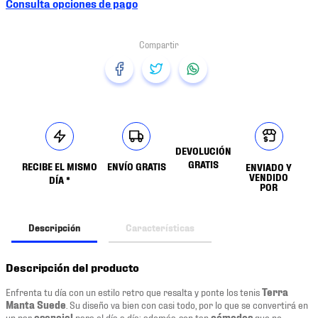
Consulta opciones de pago
DEVOLUCIÓN
GRATIS
RECIBE EL MISMO
ENVÍO GRATIS
ENVIADO Y
VENDIDO
DÍA *
POR
Descripción
Características
Descripción del producto
Enfrenta tu día con un estilo retro que resalta y ponte los tenis
Terra
Manta Suede
. Su diseño va bien con casi todo, por lo que se convertirá en
un par
esencial
para el día a día; además, son tan
cómodos
que no