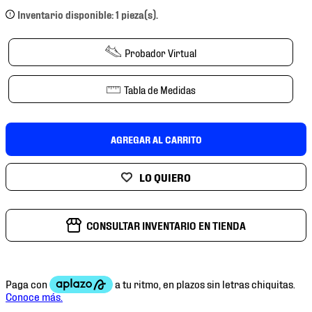
7
.
mochilas
Inventario disponible: 1 pieza(s).
8
.
chivas
Probador Virtual
9
.
tenis niño
10
.
tenis nike
Tabla de Medidas
AGREGAR AL CARRITO
CONSULTAR INVENTARIO EN TIENDA