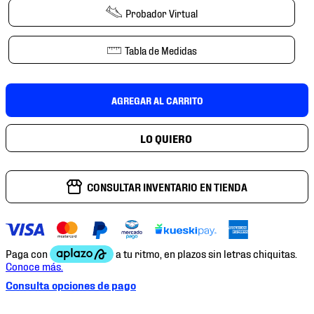
7
.
chivas
Probador Virtual
8
.
mochilas
Tabla de Medidas
9
.
tenis niño
10
.
tenis nike
AGREGAR AL CARRITO
CONSULTAR INVENTARIO EN TIENDA
Consulta opciones de pago