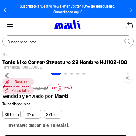
Suscríbete a nuestro Newsletter y obtén
10% de descuento.
Suscríbete aquí
Buscar productos
Nike
TÉRMINOS MÁS
Tenis Nike Correr Structure 26 Hombre HJ1102-100
BUSCADOS
Referencia
:
1081650005
1
.
tenis mujer
Rebajas
2
.
tenis hombre
$
1843
.
90
$
3099
.
00
-30%
-15%
Pocas Tallas
Vendido y enviado por
3
.
tenis
4
.
tenis futbol
26.5 cm
27 cm
27.5 cm
5
.
jersey
Inventario disponible: 1 pieza(s).
6
.
mochila