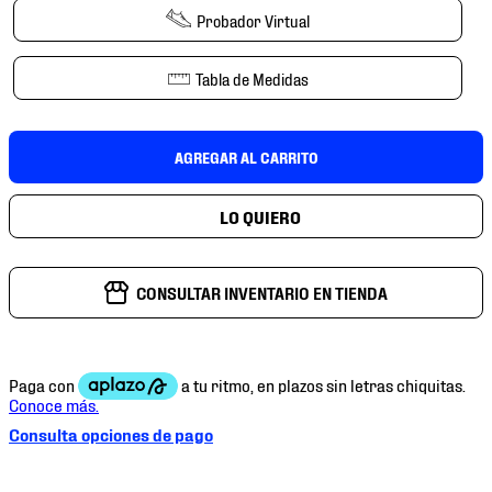
7
.
chivas
Probador Virtual
8
.
mochilas
Tabla de Medidas
9
.
tenis niño
10
.
tenis nike
AGREGAR AL CARRITO
CONSULTAR INVENTARIO EN TIENDA
Consulta opciones de pago