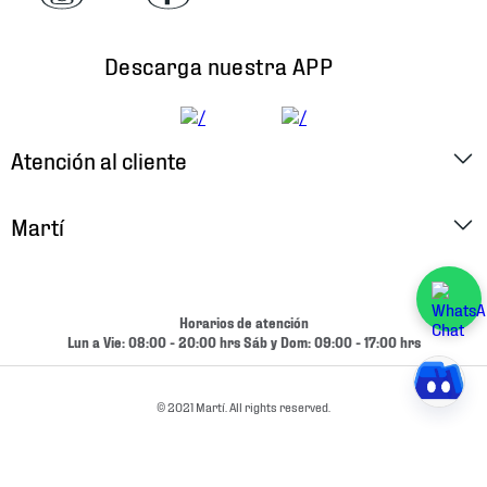
Descarga nuestra APP
Atención al cliente
Factura Electrónica
Martí
Preguntas Frecuentes
Historia
Métodos de Pago
Ubica tu Tienda
Horarios de atención
Cambios y Devoluciones
Lun a Vie: 08:00 - 20:00 hrs Sáb y Dom: 09:00 - 17:00 hrs
Aviso de Privacidad
Contacto
Términos y Condiciones
© 2021 Martí. All rights reserved.
Condiciones de Entrega
Promociones
Condiciones de Entrega y Devolución Marketplace