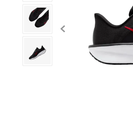
8
.
chivas
9
.
tenis niño
10
.
tenis nike