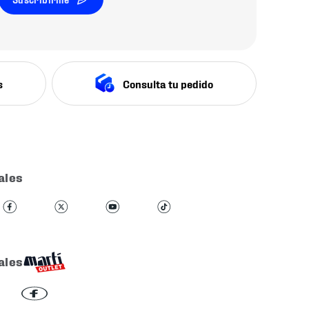
s
Consulta tu pedido
ales
ales