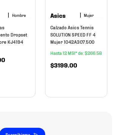
L478
Asics
Hombre
Mujer
as
Calzado Asics Tennis
$
2999
.
$
20
ento Dropset
SOLUTION SPEED FF 4
bre KJ4194
Mujer 1042A307.500
12
$
266
.
58
00
$
3199
.
00
Suscribirme