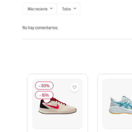
Más reciente
Todos
No hay comentarios.
mbre
er
re