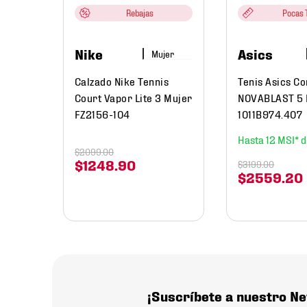
Rebajas
Pocas T
Nike
Asics
Mujer
Calzado Nike Tennis
Tenis Asics C
Court Vapor Lite 3 Mujer
NOVABLAST 5
FZ2156-104
1011B974.407
12
$
2099
.
00
$
1248
.
90
$
3199
.
00
$
2559
.
20
¡Suscríbete a nuestro Ne