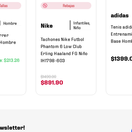
allas
Rebajas
adidas
Infantiles,
Hombre
Nike
Tenis adid
Niño
Entrenami
orrer
Tachones Nike Futbol
Base Hom
 Hombre
Phantom 6 Low Club
Erling Haaland FG Niño
$
1399
.
$
213
.
26
IH1798-603
$
1499
.
00
$
891
.
90
wsletter!