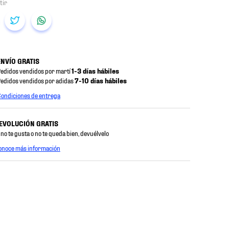
ENVÍO GRATIS
edidos vendidos por martí
1-3 días hábiles
edidos vendidos por adidas
7-10 días hábiles
ondiciones de entrega
EVOLUCIÓN GRATIS
 no te gusta o no te queda bien, devuélvelo
onoce más información