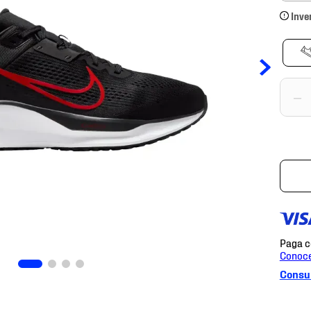
Inve
－
Consul