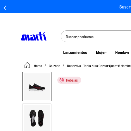
Suscr
Buscar productos
Lanzamientos
Mujer
Hombre
TÉRMINOS MÁS BUSCADOS
Calzado
Deportivo
Tenis Nike Correr Quest 6 Homb
1
.
tenis mujer
2
.
tenis hombre
Rebajas
3
.
tenis
4
.
tenis futbol
5
.
jersey
6
.
mochila
7
.
mochilas