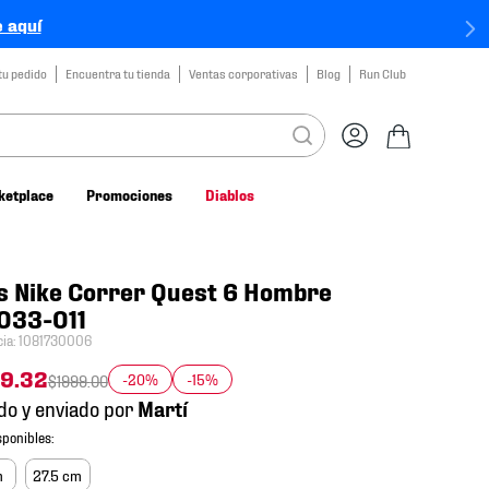
 aquí
tu pedido
Encuentra tu tienda
Ventas corporativas
Blog
Run Club
ketplace
Promociones
Diablos
s Nike Correr Quest 6 Hombre
033-011
cia
:
1081730006
59
.
32
-20%
-15%
$
1999
.
00
do y enviado por
m
27.5 cm