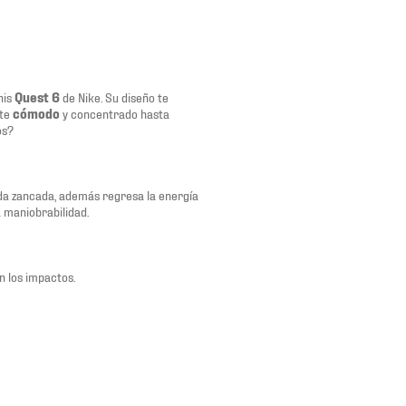
nis
Quest 6
de Nike. Su diseño te
rte
cómodo
y concentrado hasta
os?
ada zancada, además regresa la energía
 maniobrabilidad.
n los impactos.