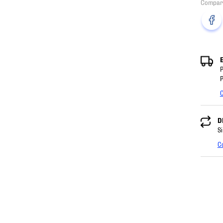
P
P
C
D
Si
C