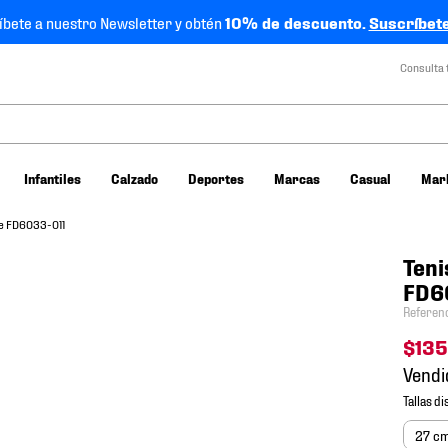
íbete a nuestro Newsletter y obtén
10% de descuento.
Suscríbete
Consulta 
Infantiles
Calzado
Deportes
Marcas
Casual
Mar
re FD6033-011
Teni
FD6
Referen
$
13
Vendi
27 c