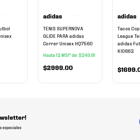
adidas
adidas
utbol
TENIS SUPERNOVA
Tacos Cop
Unisex
GLIDE PARA adidas
League Te
Correr Unisex HQ7560
adidas Fut
KI0662
12
$
249
.
91
$
2999
.
00
$
1699
.
wsletter!
s especiales