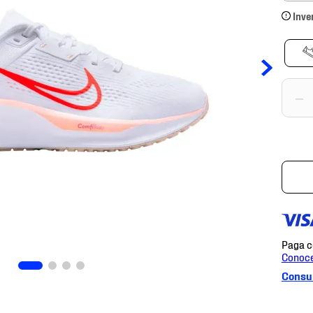
Inve
－
Consul