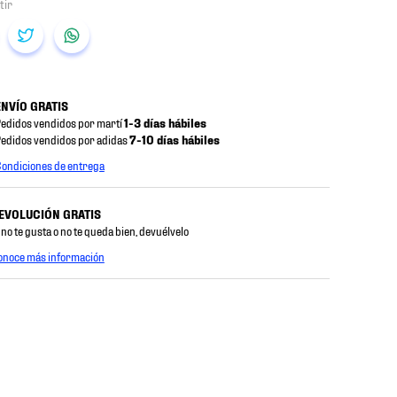
ENVÍO GRATIS
edidos vendidos por martí
1-3 días hábiles
edidos vendidos por adidas
7-10 días hábiles
ondiciones de entrega
EVOLUCIÓN GRATIS
 no te gusta o no te queda bien, devuélvelo
onoce más información