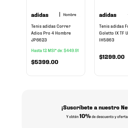
adidas
adidas
Hombre
216
.
58
Tenis adidas Correr
Tenis adidas F
Adios Pro 4 Hombre
Goletto IX TF 
JP6623
IH5863
12
$
449
.
91
$
1299
.
00
$
5399
.
00
¡Suscríbete a nuestro Ne
10%
Y obtén
de descuento y oferta