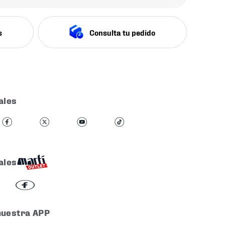
s
Consulta tu pedido
ales
ales
nuestra APP