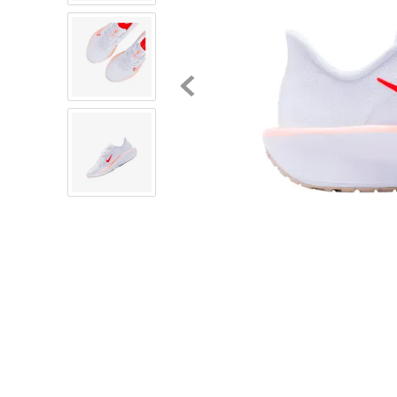
8
.
mochilas
9
.
tenis niño
10
.
tenis nike