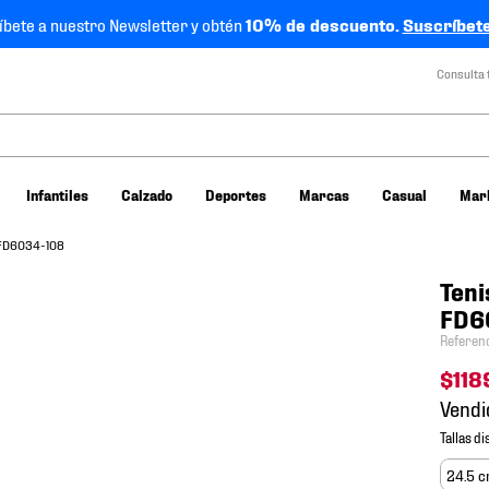
íbete a nuestro Newsletter y obtén
10% de descuento.
Suscríbete
Consulta 
Infantiles
Calzado
Deportes
Marcas
Casual
Mar
r FD6034-108
Teni
FD6
Referen
$
118
Vendi
24.5 