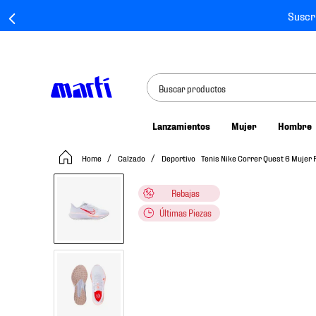
Suscr
Buscar productos
Lanzamientos
Mujer
Hombre
TÉRMINOS MÁS BUSCADOS
Calzado
Deportivo
Tenis Nike Correr Quest 6 Muje
1
.
tenis mujer
2
.
tenis hombre
Rebajas
3
.
tenis
Últimas Piezas
4
.
tenis futbol
5
.
jersey
6
.
mochila
7
.
chivas