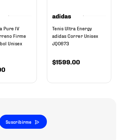
$
13
adidas
a Pure IV
Tenis Ultra Energy
rreno Firme
adidas Correr Unisex
bol Unisex
JQ0673
$
1599
.
00
00
Suscribirme