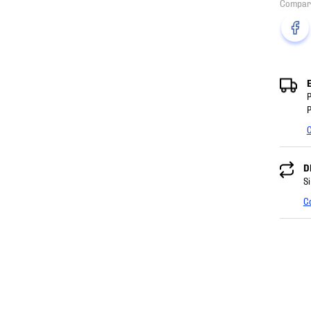
P
P
C
D
Si
C