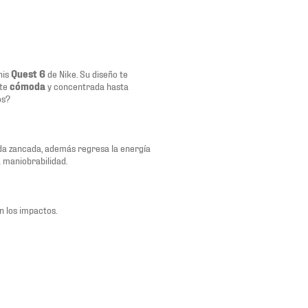
nis
Quest 6
de Nike. Su diseño te
rte
cómoda
y concentrada hasta
os?
ada zancada, además regresa la energía
 maniobrabilidad.
n los impactos.