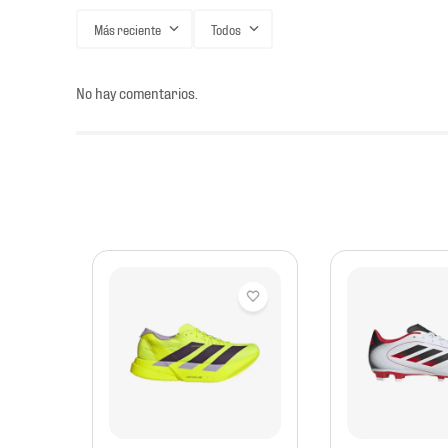
Más reciente
Todos
No hay comentarios.
mbre
tbol