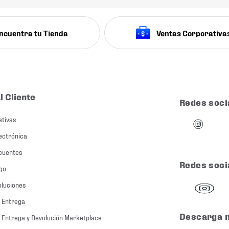
ncuentra tu Tienda
Ventas Corporativa
l Cliente
Redes soci
ativas
ectrónica
cuentes
Redes soci
go
oluciones
 Entrega
Descarga 
 Entrega y Devolución Marketplace