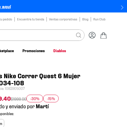
 aquí
tu pedido
Encuentra tu tienda
Ventas corporativas
Blog
Run Club
ketplace
Promociones
Diablos
s Nike Correr Quest 6 Mujer
034-108
cia
:
1082905007
9
.
40
-30%
-15%
$
1999
.
00
do y enviado por
cm