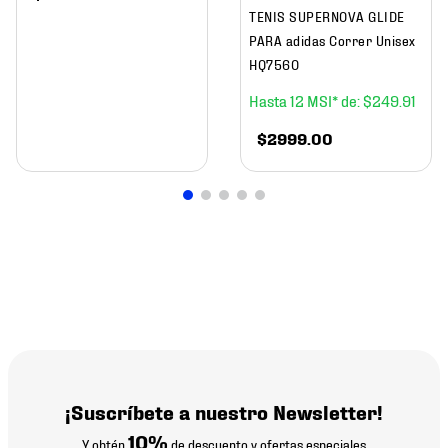
TENIS SUPERNOVA GLIDE
PARA adidas Correr Unisex
HQ7560
12
$
249
.
91
$
2999
.
00
¡Suscríbete a nuestro Newsletter!
10%
Y obtén
de descuento y ofertas especiales