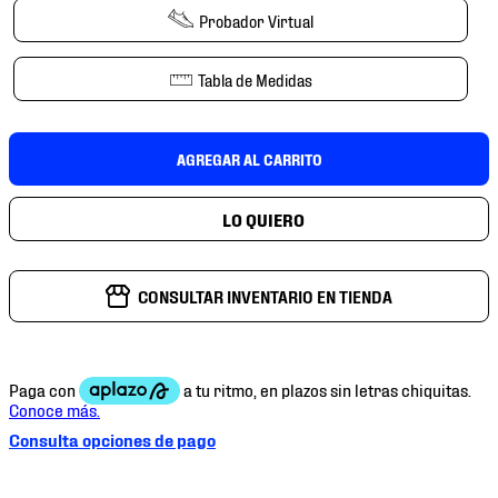
7
.
chivas
Probador Virtual
8
.
mochilas
Tabla de Medidas
9
.
tenis niño
10
.
tenis nike
AGREGAR AL CARRITO
CONSULTAR INVENTARIO EN TIENDA
Consulta opciones de pago