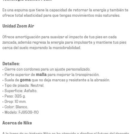
Es una espuma que tiene la capacidad de retornar la energía y también te
ofrece total elasticidad para que tengas movimientos más naturales.
Unidad Zoom Air
Ofrece amortiguación para suavizar el impacto de tus pies en cada
zancada, además regresa la energía para impulsarte y mantiene tus pies
cerca del suelo mejorando la maniobrabilidad.
Detalles:
• Cierre con cordones para un ajuste personalizado.
• Parte superior de
malla
para mejorar la transpiración.
• Suela de
goma
que no deja marcas y resistente a la abrasión.
• Tipo de pisada: Neutral.
• Superficie: Asfalto.
• Peso: 325 g.
• Drop: 10 mm.
• Color: Blanco.
• Modelo: FJ9509-110
Acerca de Nike
A lo largo de su historia Nike se ha atrevido a diseñar el futuro del deporte