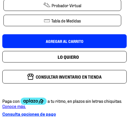
7
.
chivas
Probador Virtual
8
.
mochilas
Tabla de Medidas
9
.
tenis niño
10
.
tenis nike
AGREGAR AL CARRITO
CONSULTAR INVENTARIO EN TIENDA
Consulta opciones de pago