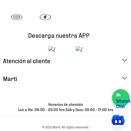
Descarga nuestra APP
Atención al cliente
Factura Electrónica
Martí
Preguntas Frecuentes
Historia
Métodos de Pago
Ubica tu Tienda
Horarios de atención
Cambios y Devoluciones
Lun a Vie: 08:00 - 20:00 hrs Sáb y Dom: 09:00 - 17:00 hrs
Aviso de Privacidad
Contacto
Términos y Condiciones
© 2021 Martí. All rights reserved.