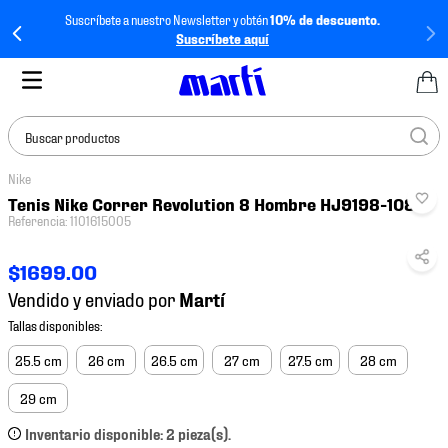
Suscríbete a nuestro Newsletter y obtén
10% de descuento.
Suscríbete aquí
Buscar productos
Nike
TÉRMINOS MÁS
Tenis Nike Correr Revolution 8 Hombre HJ9198-108
BUSCADOS
Referencia
:
1101615005
1
.
tenis mujer
$
1699
.
00
2
.
tenis hombre
Vendido y enviado por
3
.
tenis
4
.
tenis futbol
25.5 cm
26 cm
26.5 cm
27 cm
27.5 cm
28 cm
5
.
jersey
29 cm
6
.
mochila
Inventario disponible: 2 pieza(s).