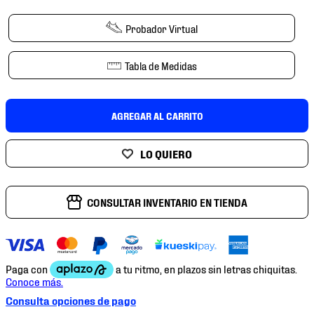
7
.
mochilas
Probador Virtual
8
.
chivas
9
.
tenis niño
Tabla de Medidas
10
.
tenis nike
AGREGAR AL CARRITO
CONSULTAR INVENTARIO EN TIENDA
Consulta opciones de pago