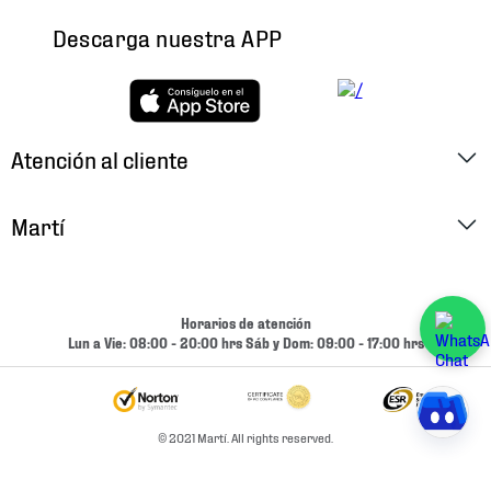
Descarga nuestra APP
Atención al cliente
Factura Electrónica
Martí
Preguntas Frecuentes
Historia
Métodos de Pago
Ubica tu Tienda
Horarios de atención
Cambios y Devoluciones
Lun a Vie: 08:00 - 20:00 hrs Sáb y Dom: 09:00 - 17:00 hrs
Aviso de Privacidad
Contacto
Términos y Condiciones
Condiciones de Entrega
© 2021 Martí. All rights reserved.
Promociones
Condiciones de Entrega y Devolución Marketplace